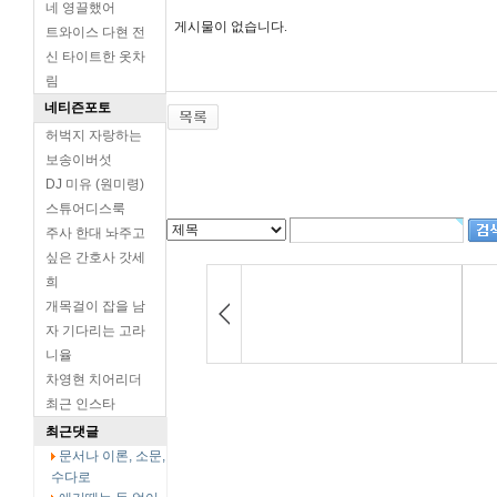
네 영끌했어
게시물이 없습니다.
트와이스 다현 전
신 타이트한 옷차
림
네티즌포토
허벅지 자랑하는
보송이버섯
DJ 미유 (원미령)
스튜어디스룩
주사 한대 놔주고
싶은 간호사 갓세
희
개목걸이 잡을 남
자 기다리는 고라
니율
차영현 치어리더
최근 인스타
최근댓글
문서나 이론, 소문,
수다로