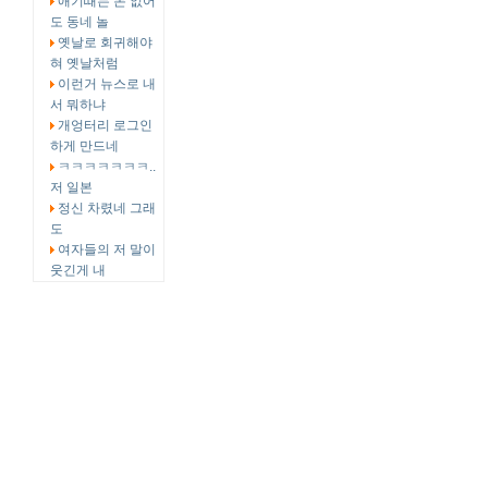
애기때는 돈 없어
도 동네 놀
옛날로 회귀해야
혀 옛날처럼
이런거 뉴스로 내
서 뭐하냐
개엉터리 로그인
하게 만드네
ㅋㅋㅋㅋㅋㅋㅋ..
저 일본
정신 차렸네 그래
도
여자들의 저 말이
웃긴게 내