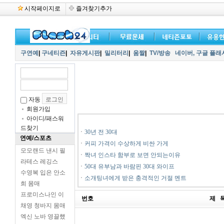
시작페이지로
즐겨찾기추가
구연예
|
구네티즌
|
자유게시판
|
밀리터리
|
움짤
|
TV/방송
네이버,
구글 플래
자동
회원가입
아이디/패스워
드찾기
ㆍ
30년 전 30대
연예/스포츠
ㆍ
커피 가격이 수상하게 비싼 가게
모모랜드 낸시 필
ㆍ
짝녀 인스타 함부로 보면 안되는이유
라테스 레깅스
ㆍ
50대 유부남과 바람핀 30대 와이프
수영복 입은 안소
ㆍ
소개팅녀에게 받은 충격적인 거절 멘트
희 몸매
프로미스나인 이
번호
제 
채영 청바지 몸매
엑신 노바 영끌했