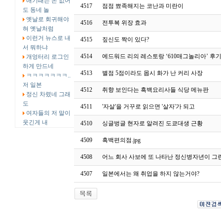
애기때는 돈 없어
4517
점점 뾰족해지는 코난과 미란이
도 동네 놀
옛날로 회귀해야
4516
전투복 위장 효과
혀 옛날처럼
이런거 뉴스로 내
4515
짚신도 짝이 있다?
서 뭐하냐
4514
에드워드 리의 레스토랑 ‘610매그놀리아’ 후
개엉터리 로그인
하게 만드네
4513
별점 5점이라도 몹시 화가 난 커리 사장
ㅋㅋㅋㅋㅋㅋㅋ..
저 일본
4512
취향 보인다는 흑백요리사들 식당 메뉴판
정신 차렸네 그래
도
4511
'자살'을 거꾸로 읽으면 '살자'가 되고
여자들의 저 말이
웃긴게 내
4510
싱글벙글 현자로 알려진 도쿄대생 근황
4509
흑백편의점.jpg
4508
어느 회사 사보에 또 나타난 정신병자년이 그
4507
일본에서는 왜 취업을 하지 않는거야?