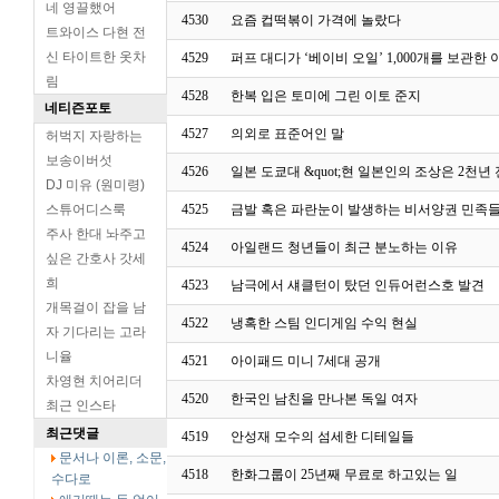
네 영끌했어
4530
요즘 컵떡볶이 가격에 놀랐다
트와이스 다현 전
신 타이트한 옷차
4529
퍼프 대디가 ‘베이비 오일’ 1,000개를 보관한 
림
4528
한복 입은 토미에 그린 이토 준지
네티즌포토
4527
의외로 표준어인 말
허벅지 자랑하는
보송이버섯
4526
일본 도쿄대 &quot;현 일본인의 조상은 2천년
DJ 미유 (원미령)
스튜어디스룩
4525
금발 혹은 파란눈이 발생하는 비서양권 민족
주사 한대 놔주고
4524
아일랜드 청년들이 최근 분노하는 이유
싶은 간호사 갓세
희
4523
남극에서 섀클턴이 탔던 인듀어런스호 발견
개목걸이 잡을 남
4522
냉혹한 스팀 인디게임 수익 현실
자 기다리는 고라
니율
4521
아이패드 미니 7세대 공개
차영현 치어리더
4520
한국인 남친을 만나본 독일 여자
최근 인스타
최근댓글
4519
안성재 모수의 섬세한 디테일들
문서나 이론, 소문,
4518
한화그룹이 25년째 무료로 하고있는 일
수다로