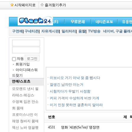
시작페이지로
즐겨찾기추가
구연예
|
구네티즌
|
자유게시판
|
밀리터리
|
움짤
|
TV/방송
네이버,
구글 플래
자동
회원가입
아이디/패스워
드찾기
ㆍ
이보시오 거기 아낙 젖 좀 빱시다
연예/스포츠
ㆍ
잘생긴 남자만 아는거
모모랜드 낸시 필
ㆍ
시험치다가 무발기 사정함
라테스 레깅스
ㆍ
커피 가격이 수상하게 비싼 가게
수영복 입은 안소
ㆍ
이거 인정 못하면 결혼하지 말아라
희 몸매
프로미스나인 이
번호
제 
채영 청바지 몸매
4531
영화 '세븐(Se7en)' 명장면
엑신 노바 영끌했