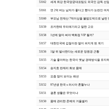
53162
세계 최강 한국양궁대표팀도 외국인 감독 선
53161
연 2억 버는 남자가 좋다고 했다가 논란인 여
53160
부모님 전재산 7억이상을 불법도박으로 날린 
53159
조카한테 우리애기라고 말한 고모
53158
1년에 얼마 써야 백화점 VIP 될까?
53157
대한민국에 갑질이란 말이 퍼지게 된 계기
53156
1달 뒤 발사한다는 새로운 망원경 근황
53155
기술 좋아하는 한국이 옛날 경매방식을 유지
53154
송지효 란제리 화보 몸매
53153
요즘 많이 보이는 패션
53152
97년생 한국 x 러시아 혼혈누나
53151
결혼 생활은 무엇이냐
53150
몸매 관리한 존예의 거울셀카