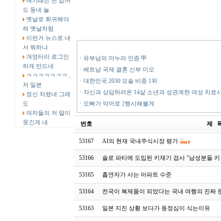
애기때는 돈 없어
도 동네 놀
옛날로 회귀해야
혀 옛날처럼
이런거 뉴스로 내
서 뭐하냐
개엉터리 로그인
ㆍ
유부남의 마누라 인증 甲
하게 만드네
ㆍ
베트남 국제 결혼 신부 미모
ㅋㅋㅋㅋㅋㅋㅋ..
ㆍ
대한민국 2030 모솔 비중 1위
저 일본
ㆍ
자신과 상담하러온 14살 소년과 성관계한 여성 치료
정신 차렸네 그래
도
ㆍ
오빠가 악어로 2행시해볼게
여자들의 저 말이
웃긴게 내
번호
제 
53167
AI의 현재 국내주식시장 평가
53166
솔로 파티에 도입된 키재기 검사 "남성분들 키
53165
흡연자가 사는 아파트 수준
53164
전국이 복제품이 되었다는 국내 여행의 진짜
53163
일본 지진 상황 보다가 동정심이 식는이유