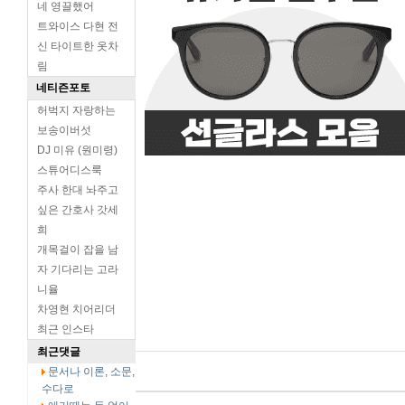
네 영끌했어
트와이스 다현 전
신 타이트한 옷차
림
네티즌포토
허벅지 자랑하는
보송이버섯
DJ 미유 (원미령)
스튜어디스룩
주사 한대 놔주고
싶은 간호사 갓세
희
개목걸이 잡을 남
자 기다리는 고라
니율
차영현 치어리더
최근 인스타
최근댓글
문서나 이론, 소문,
수다로