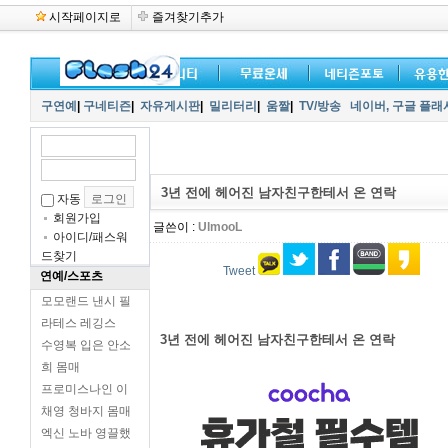
시작페이지로
즐겨찾기추가
구연예
|
구네티즌
|
자유게시판
|
밀리터리
|
움짤
|
TV/방송
네이버,
구글 플래
3년 전에 헤어진 남자친구한테서 온 연락
자동
회원가입
글쓴이 :
UlmooL
아이디/패스워
드찾기
Tweet
연예/스포츠
모모랜드 낸시 필
라테스 레깅스
3년 전에 헤어진 남자친구한테서 온 연락
수영복 입은 안소
희 몸매
프로미스나인 이
채영 청바지 몸매
엑신 노바 영끌했