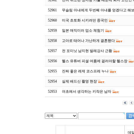
52962
면허 취소된 상사랑 카풀 때문에 퇴사 고민인
52961
무슬림 아내에게 두번째 아내를 얻겠다고 해보
52960
미국 초토화 시키려던 중국인
52959
일본 매직미러 업소 체험기
52958
고아로 태어나 가난하게 결혼했다
52957
전 포미닛 남지현 발레강사 근황
52956
헬스 유튜버 피셜 여름에 걸러야할 헬스장
52955
진짜 좋은 레제 코스프레 누나
52954
실제 배드신 촬영 현장
52953
여초에서 생각하는 키작은 남자