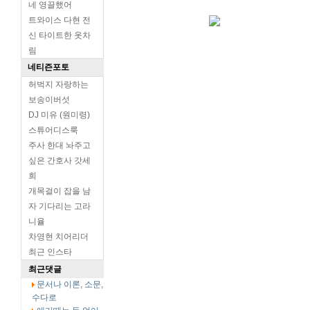
네 영끌했어
트와이스 다현 전
신 타이트한 옷차
림
네티즌포토
허벅지 자랑하는
보송이버섯
DJ 미유 (원미령)
스튜어디스룩
주사 한대 놔주고
싶은 간호사 갓세
희
개목걸이 잡을 남
자 기다리는 고라
니율
차영현 치어리더
최근 인스타
최근댓글
문서나 이론, 소문,
수다로