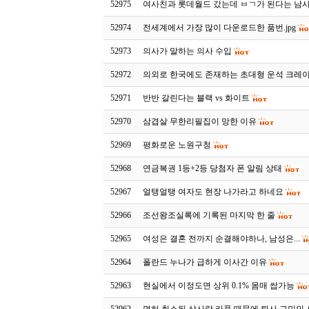
52975
여사친과 롯데월드 갔는데 ㅂㄱ가 된다는 남
52974
전세계에서 가장 많이 다운로드한 품번.jpg
52973
의사가 말하는 의사 수입
52972
의외로 한국에도 존재하는 초대형 운석 크레
52971
반반 갈린다는 블랙 vs 화이트
52970
삼겹살 무한리필집이 망한 이유
52969
평화로운 노원구청
52968
연금복권 1등+2등 당첨자 폰 알림 상태
52967
얼탱얼탱 여자도 현장 나가라고 하네요
52966
조선왕조실록에 기록된 마지막 한 줄
52965
여성은 결혼 전까지 순결해야하나, 남성은...
52964
폴란드 누나가 급하게 이사간 이유
52963
현실에서 이정도면 상위 0.1% 몸매 쌉가능