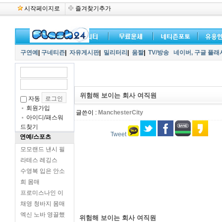
시작페이지로
즐겨찾기추가
구연예
|
구네티즌
|
자유게시판
|
밀리터리
|
움짤
|
TV/방송
네이버,
구글 플래
위험해 보이는 회사 여직원
자동
회원가입
글쓴이 :
ManchesterCity
아이디/패스워
드찾기
Tweet
연예/스포츠
모모랜드 낸시 필
라테스 레깅스
수영복 입은 안소
희 몸매
프로미스나인 이
채영 청바지 몸매
엑신 노바 영끌했
위험해 보이는 회사 여직원