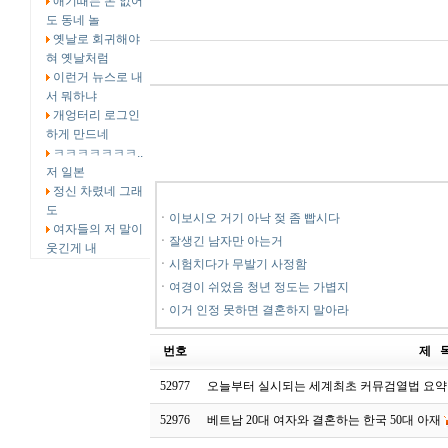
애기때는 돈 없어
도 동네 놀
옛날로 회귀해야
혀 옛날처럼
이런거 뉴스로 내
서 뭐하냐
개엉터리 로그인
하게 만드네
ㅋㅋㅋㅋㅋㅋㅋ..
저 일본
정신 차렸네 그래
도
ㆍ
이보시오 거기 아낙 젖 좀 빱시다
여자들의 저 말이
ㆍ
잘생긴 남자만 아는거
웃긴게 내
ㆍ
시험치다가 무발기 사정함
ㆍ
여경이 쉬었음 청년 정도는 가볍지
ㆍ
이거 인정 못하면 결혼하지 말아라
번호
제 
52977
오늘부터 실시되는 세계최초 커뮤검열법 요약
52976
베트남 20대 여자와 결혼하는 한국 50대 아재