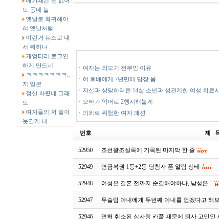
애기때는 돈 없어
도 동네 놀
옛날로 회귀해야
혀 옛날처럼
이런거 뉴스로 내
서 뭐하냐
개엉터리 로그인
하게 만드네
ㆍ
여자는 외모가 전부인 이유
ㅋㅋㅋㅋㅋㅋㅋ..
ㆍ
여 후배에게 7년만에 답장 옴
저 일본
ㆍ
자신과 상담하러온 14살 소년과 성관계한 여성 치료
정신 차렸네 그래
ㆍ
오빠가 악어로 2행시해볼게
도
여자들의 저 말이
ㆍ
의외로 위험한 여자 패션
웃긴게 내
번호
제 
52950
조선왕조실록에 기록된 마지막 한 줄
52949
연금복권 1등+2등 당첨자 폰 알림 상태
52948
여성은 결혼 전까지 순결해야하나, 남성은...
52947
무슬림 아내에게 두번째 아내를 얻겠다고 해보
52946
면허 취소된 상사랑 카풀 때문에 퇴사 고민인