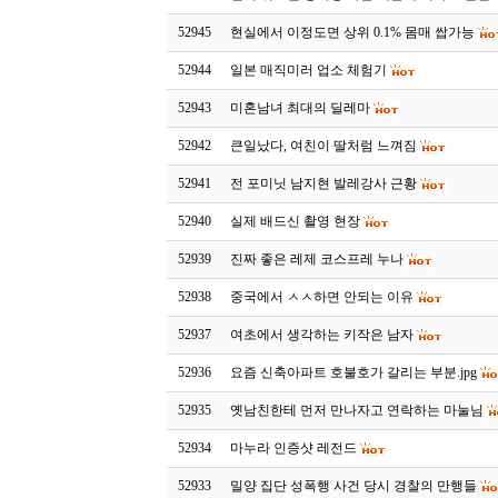
52945
현실에서 이정도면 상위 0.1% 몸매 쌉가능
52944
일본 매직미러 업소 체험기
52943
미혼남녀 최대의 딜레마
52942
큰일났다, 여친이 딸처럼 느껴짐
52941
전 포미닛 남지현 발레강사 근황
52940
실제 배드신 촬영 현장
52939
진짜 좋은 레제 코스프레 누나
52938
중국에서 ㅅㅅ하면 안되는 이유
52937
여초에서 생각하는 키작은 남자
52936
요즘 신축아파트 호불호가 갈리는 부분.jpg
52935
옛남친한테 먼저 만나자고 연락하는 마눌님
52934
마누라 인증샷 레전드
52933
밀양 집단 성폭행 사건 당시 경찰의 만행들