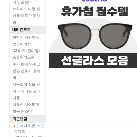
네 영끌했어
트와이스 다현 전
신 타이트한 옷차
림
네티즌포토
허벅지 자랑하는
보송이버섯
DJ 미유 (원미령)
스튜어디스룩
주사 한대 놔주고
싶은 간호사 갓세
희
개목걸이 잡을 남
자 기다리는 고라
니율
차영현 치어리더
최근 인스타
최근댓글
문서나 이론, 소문,
수다로