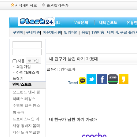
시작페이지로
즐겨찾기추가
구연예
|
구네티즌
|
자유게시판
|
밀리터리
|
움짤
|
TV/방송
네이버,
구글 플래
내 친구가 남친 아기 가졌대
자동
회원가입
글쓴이 :
칸다르바
아이디/패스워
드찾기
Tweet
연예/스포츠
모모랜드 낸시 필
라테스 레깅스
수영복 입은 안소
희 몸매
프로미스나인 이
내 친구가 남친 아기 가졌대
채영 청바지 몸매
엑신 노바 영끌했