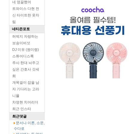
네 영끌했어
트와이스 다현 전
신 타이트한 옷차
림
네티즌포토
허벅지 자랑하는
보송이버섯
DJ 미유 (원미령)
스튜어디스룩
주사 한대 놔주고
싶은 간호사 갓세
희
개목걸이 잡을 남
자 기다리는 고라
니율
차영현 치어리더
최근 인스타
최근댓글
문서나 이론, 소문,
수다로