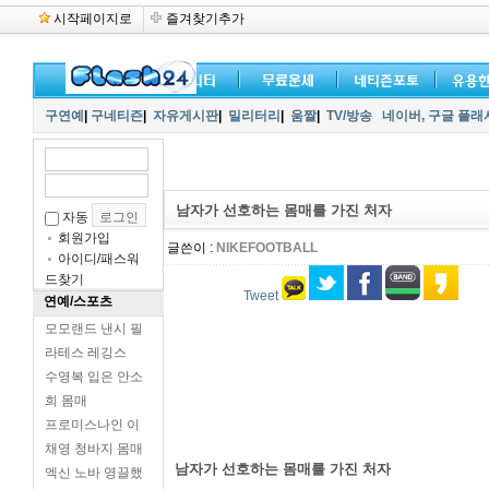
시작페이지로
즐겨찾기추가
구연예
|
구네티즌
|
자유게시판
|
밀리터리
|
움짤
|
TV/방송
네이버,
구글 플래
남자가 선호하는 몸매를 가진 처자
자동
회원가입
글쓴이 :
NIKEFOOTBALL
아이디/패스워
드찾기
Tweet
연예/스포츠
모모랜드 낸시 필
라테스 레깅스
수영복 입은 안소
희 몸매
프로미스나인 이
채영 청바지 몸매
남자가 선호하는 몸매를 가진 처자
엑신 노바 영끌했