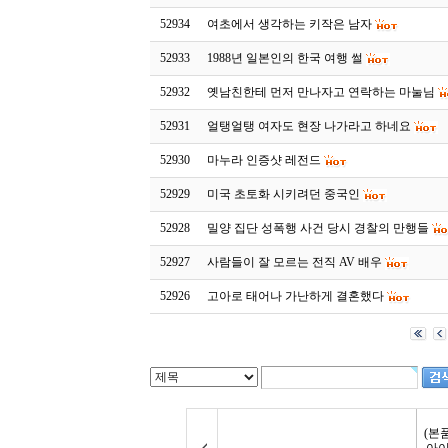
52934
여초에서 생각하는 키작은 남자
52933
1988년 일본인의 한국 여행 썰
52932
옛남친한테 먼저 만나자고 연락하는 마눌님
52931
얼탱얼탱 여자도 현장 나가라고 하네요
52930
마누라 인증샷 레전드
52929
미국 초토화 시키려던 중국인
52928
밀양 집단 성폭행 사건 당시 경찰의 만행들
52927
사람들이 잘 모르는 전직 AV 배우
52926
고아로 태어나 가난하게 결혼했다