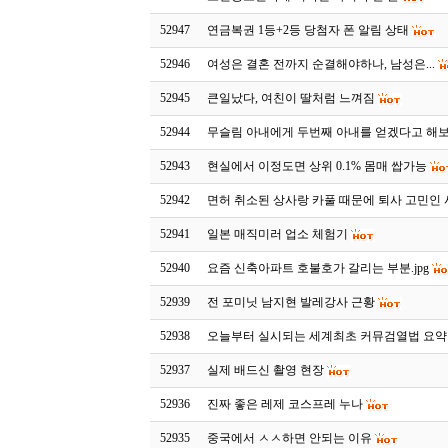
52947
연금복권 1등+2등 당첨자 폰 알림 상태
52946
여성은 결혼 전까지 순결해야하나, 남성은...
52945
큰일났다, 여친이 딸처럼 느껴짐
52944
무슬림 아내에게 두번째 아내를 얻겠다고 해보
52943
현실에서 이정도면 상위 0.1% 몸매 쌉가능
52942
면허 취소된 상사랑 카풀 때문에 퇴사 고민인
52941
일본 매직미러 업소 체험기
52940
요즘 신축아파트 호불호가 갈리는 부분.jpg
52939
전 포미닛 남지현 발레강사 근황
52938
오늘부터 실시되는 세계최초 커뮤검열법 요약
52937
실제 배드신 촬영 현장
52936
진짜 좋은 레제 코스프레 누나
52935
중국에서 ㅅㅅ하면 안되는 이유