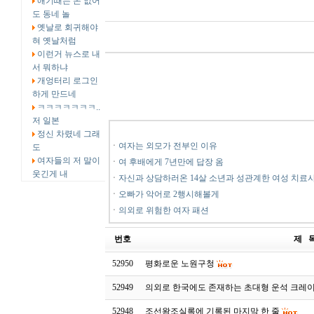
애기때는 돈 없어
도 동네 놀
옛날로 회귀해야
혀 옛날처럼
이런거 뉴스로 내
서 뭐하냐
개엉터리 로그인
하게 만드네
ㅋㅋㅋㅋㅋㅋㅋ..
저 일본
정신 차렸네 그래
ㆍ
여자는 외모가 전부인 이유
도
여자들의 저 말이
ㆍ
여 후배에게 7년만에 답장 옴
웃긴게 내
ㆍ
자신과 상담하러온 14살 소년과 성관계한 여성 치료
ㆍ
오빠가 악어로 2행시해볼게
ㆍ
의외로 위험한 여자 패션
번호
제 
52950
평화로운 노원구청
52949
의외로 한국에도 존재하는 초대형 운석 크레
52948
조선왕조실록에 기록된 마지막 한 줄