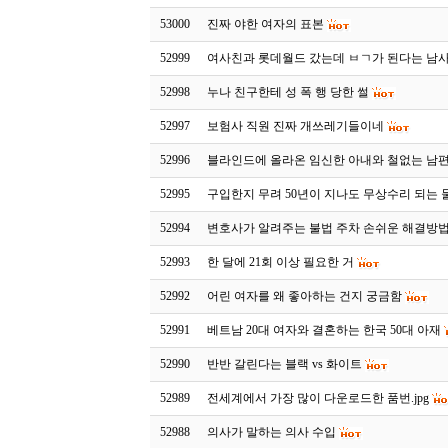
53000
진짜 야한 여자의 표본
52999
여사친과 롯데월드 갔는데 ㅂㄱ가 된다는 남
52998
누나 친구한테 성 폭 행 당한 썰
52997
보험사 직원 진짜 개쓰레기들이네
52996
블라인드에 올라온 임신한 아내와 철없는 남
52995
구입한지 무려 50년이 지나도 무상수리 되는 
52994
변호사가 알려주는 불법 주차 손쉬운 해결방
52993
한 달에 21회 이상 필요한 거
52992
어린 여자를 왜 좋아하는 건지 궁금함
52991
베트남 20대 여자와 결혼하는 한국 50대 아재
52990
반반 갈린다는 블랙 vs 화이트
52989
전세계에서 가장 많이 다운로드한 품번.jpg
52988
의사가 말하는 의사 수입