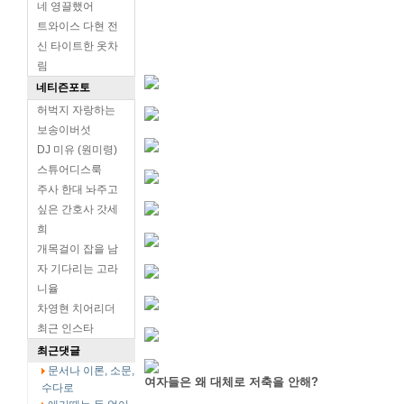
네 영끌했어
트와이스 다현 전
신 타이트한 옷차
림
네티즌포토
허벅지 자랑하는
보송이버섯
DJ 미유 (원미령)
스튜어디스룩
주사 한대 놔주고
싶은 간호사 갓세
희
개목걸이 잡을 남
자 기다리는 고라
니율
차영현 치어리더
최근 인스타
최근댓글
문서나 이론, 소문,
여자들은 왜 대체로 저축을 안해?
수다로