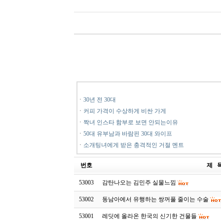
ㆍ
30년 전 30대
ㆍ
커피 가격이 수상하게 비싼 가게
ㆍ
짝녀 인스타 함부로 보면 안되는이유
ㆍ
50대 유부남과 바람핀 30대 와이프
ㆍ
소개팅녀에게 받은 충격적인 거절 멘트
번호
제 
53003
감탄나오는 김민주 실물느낌
53002
동남아에서 유행하는 쌍꺼풀 줄이는 수술
53001
레딧에 올라온 한국의 신기한 건물들