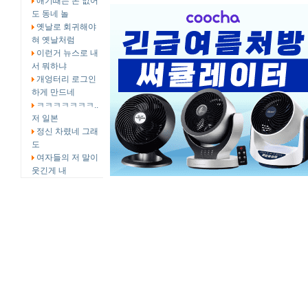
애기때는 돈 없어
도 동네 놀
옛날로 회귀해야
혀 옛날처럼
이런거 뉴스로 내
서 뭐하냐
개엉터리 로그인
하게 만드네
ㅋㅋㅋㅋㅋㅋㅋ..
저 일본
정신 차렸네 그래
도
여자들의 저 말이
웃긴게 내