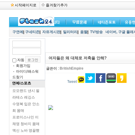
시작페이지로
즐겨찾기추가
구연예
|
구네티즌
|
자유게시판
|
밀리터리
|
움짤
|
TV/방송
네이버,
구글 플래
여자들은 왜 대체로 저축을 안해?
자동
회원가입
글쓴이 :
BritishEmpire
아이디/패스워
드찾기
Tweet
연예/스포츠
모모랜드 낸시 필
라테스 레깅스
수영복 입은 안소
희 몸매
프로미스나인 이
채영 청바지 몸매
엑신 노바 영끌했