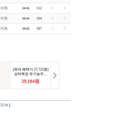
라이트
112
0
0
08-06
라이트
104
0
0
08-06
라이트
107
0
0
08-06
3Lite
|