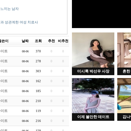
 느끼는 남자
년과 성관계한 여성 치료사
글쓴이
날짜
조회
추천
비추천
라이트
370
0
0
08-06
라이트
278
0
0
08-06
라이트
미시룩 박선우 사장
흔한
303
0
0
08-06
라이트
162
0
0
08-06
라이트
185
0
0
08-06
라이트
210
0
0
08-06
라이트
119
0
0
08-06
이제 볼만한 데이트
김나
라이트
216
0
0
08-06
라이트
159
0
0
08-06