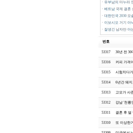
ㆍ
유부남의 마누라 
ㆍ
베트남 국제 결혼 
ㆍ
대한민국 2030 모
ㆍ
이보시오 거기 아낙
ㆍ
잘생긴 남자만 아
번호
53317
30년 전 30
53316
커피 가격
53315
시험치다가
53314
6년간 돼지
53313
고모가 사
53312
강남 '천룡
53311
결혼 후 덜
53310
또 이상한
53309
미국에서 