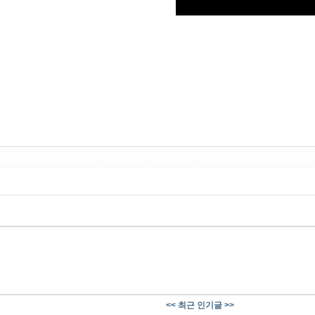
<< 최근 인기글 >>