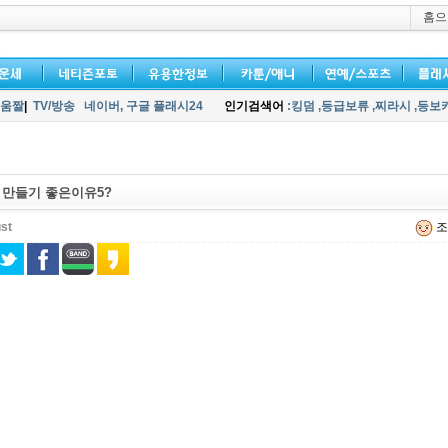
홈으
움짤
|
TV/방송
네이버,
구글 플래시24
인기검색어
:킹덤
,등급보류
,찌라시
,등보
 만들기 좋은이유5?
st
조