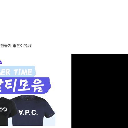
 만들기 좋은이유5?