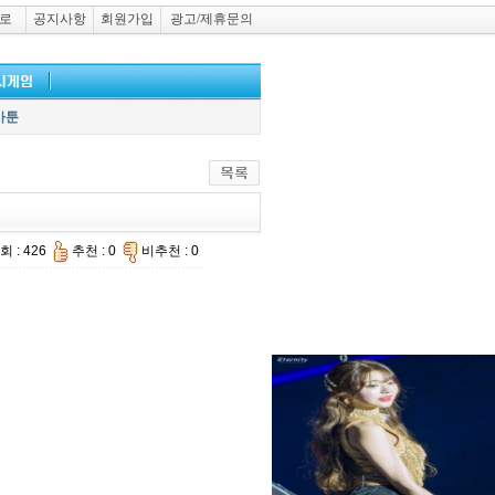
로
공지사항
회원가입
광고/제휴문의
카툰
회 : 426
추천 : 0
비추천 : 0