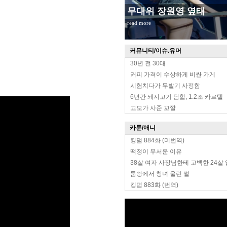
무대위 장원영 옆태
read more
커뮤니티/이슈.유머
30년 전 30대
커피 가격이 수상하게 비싼 가게
시험치다가 무발기 사정함
6년간 돼지고기 담합, 1.2조 카르텔
고모가 사준 꼬깔
카툰/애니
킹덤 884화 (미번역)
떡정이 무서운 이유
38살 여자 사장님한테 고백한 24살
룸빵에서 창녀 울린 썰
킹덤 883화 (번역)