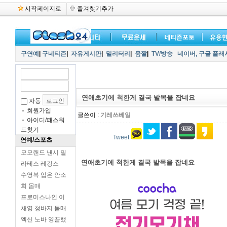
시작페이지로
즐겨찾기추가
구연예
|
구네티즌
|
자유게시판
|
밀리터리
|
움짤
|
TV/방송
네이버,
구글 플래
연애초기에 척한게 결국 발목을 잡네요
자동
회원가입
글쓴이 :
기레쓰베일
아이디/패스워
드찾기
Tweet
연예/스포츠
모모랜드 낸시 필
연애초기에 척한게 결국 발목을 잡네요
라테스 레깅스
수영복 입은 안소
희 몸매
프로미스나인 이
채영 청바지 몸매
엑신 노바 영끌했