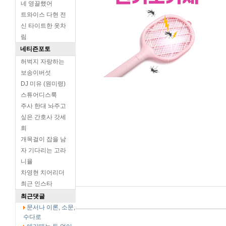
네 영끌했어
트와이스 다현 전
신 타이트한 옷차
림
네티즌포토
허벅지 자랑하는
보송이버섯
DJ 미유 (원미령)
스튜어디스룩
주사 한대 놔주고
싶은 간호사 갓세
희
개목걸이 잡을 남
자 기다리는 고라
니율
차영현 치어리더
최근 인스타
최근댓글
문서나 이론, 소문,
수다로