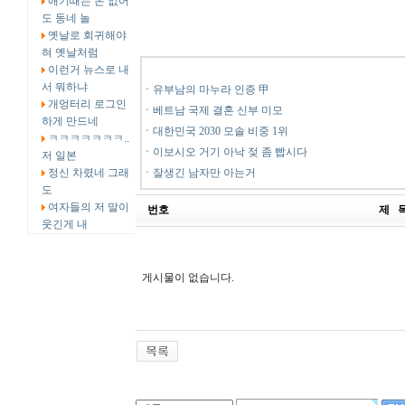
애기때는 돈 없어
도 동네 놀
옛날로 회귀해야
혀 옛날처럼
이런거 뉴스로 내
서 뭐하냐
ㆍ
유부남의 마누라 인증 甲
개엉터리 로그인
ㆍ
베트남 국제 결혼 신부 미모
하게 만드네
ㆍ
대한민국 2030 모솔 비중 1위
ㅋㅋㅋㅋㅋㅋㅋ..
ㆍ
이보시오 거기 아낙 젖 좀 빱시다
저 일본
정신 차렸네 그래
ㆍ
잘생긴 남자만 아는거
도
여자들의 저 말이
번호
제 
웃긴게 내
게시물이 없습니다.