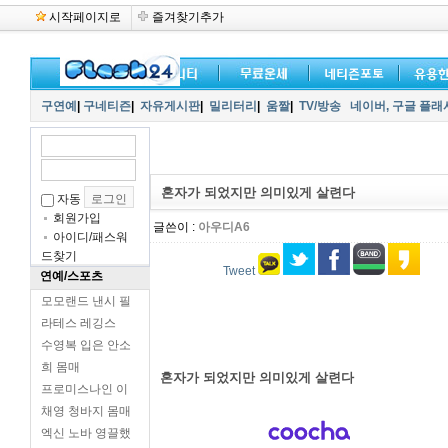
시작페이지로
즐겨찾기추가
구연예
|
구네티즌
|
자유게시판
|
밀리터리
|
움짤
|
TV/방송
네이버,
구글 플래
혼자가 되었지만 의미있게 살련다
자동
회원가입
글쓴이 :
아우디A6
아이디/패스워
드찾기
Tweet
연예/스포츠
모모랜드 낸시 필
라테스 레깅스
수영복 입은 안소
희 몸매
혼자가 되었지만 의미있게 살련다
프로미스나인 이
채영 청바지 몸매
엑신 노바 영끌했