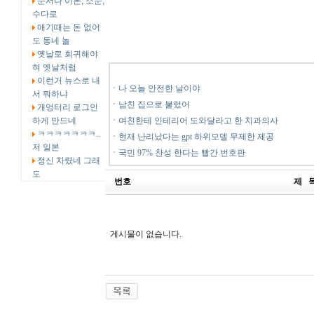
문서나 이론, 소문,
수다로
애기때는 돈 없어
도 동네 놀
옛날로 회귀해야
혀 옛날처럼
이런거 뉴스로 내
ㆍ
나 오늘 안전한 날이야
서 뭐하냐
ㆍ
남친 집으로 불렀어
개엉터리 로그인
하게 만드네
ㆍ
여친한테 인테리어 도와달라고 한 치과의사
ㅋㅋㅋㅋㅋㅋㅋ..
ㆍ
현재 난리났다는 gpt 하위모델 무제한 제공
저 일본
ㆍ
국민 97% 찬성 한다는 빨간 번호판
정신 차렸네 그래
도
번호
제 
게시물이 없습니다.