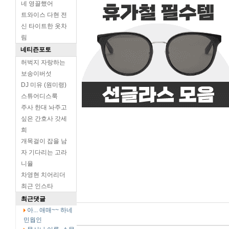
네 영끌했어
트와이스 다현 전
신 타이트한 옷차
림
네티즌포토
허벅지 자랑하는
보송이버섯
DJ 미유 (원미령)
스튜어디스룩
주사 한대 놔주고
싶은 간호사 갓세
희
개목걸이 잡을 남
자 기다리는 고라
니율
차영현 치어리더
최근 인스타
최근댓글
아... 애매~~ 하네
민웝인