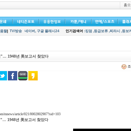
홈으
움짤
|
TV/방송
네이버,
구글 플래시24
인기검색어
:킹덤
,등급보류
,찌라시
,등보
실”… 1948년 美보고서 찾았다
조
.com/mnews/article/021/0002802907?sid=103
실”… 1948년 美보고서 찾았다