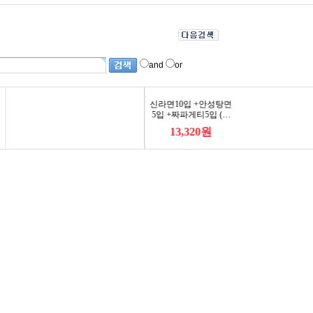
and
or