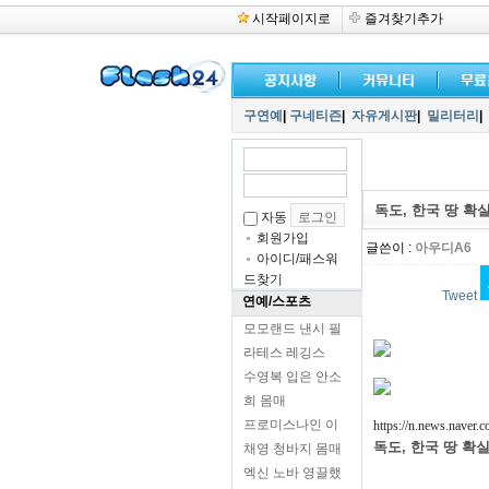
시작페이지로
즐겨찾기추가
구연예
|
구네티즌
|
자유게시판
|
밀리터리
|
독도, 한국 땅 확
자동
회원가입
글쓴이 :
아우디A6
아이디/패스워
드찾기
Tweet
연예/스포츠
모모랜드 낸시 필
라테스 레깅스
수영복 입은 안소
희 몸매
프로미스나인 이
https://n.news.naver
독도, 한국 땅 확
채영 청바지 몸매
엑신 노바 영끌했