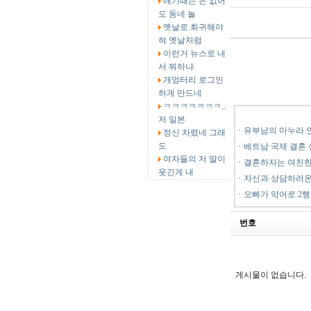
애기때는 돈 없어
도 동네 놀
옛날로 회귀해야
혀 옛날처럼
이런거 뉴스로 내
서 뭐하냐
개엉터리 로그인
하게 만드네
ㅋㅋㅋㅋㅋㅋㅋ..
저 일본
ㆍ
유부남의 마누라 
정신 차렸네 그래
도
ㆍ
베트남 국제 결혼 
여자들의 저 말이
ㆍ
결혼하자는 여친한
웃긴게 내
ㆍ
자신과 상담하러온
ㆍ
오빠가 악어로 2
번호
게시물이 없습니다.