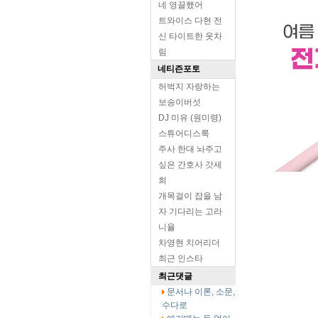
네 영끌했어
트와이스 다현 전
신 타이트한 옷차
림
네티즌포토
허벅지 자랑하는
보송이버섯
DJ 미유 (원미령)
스튜어디스룩
주사 한대 놔주고
싶은 간호사 갓세
희
개목걸이 잡을 남
자 기다리는 고라
니율
차영현 치어리더
최근 인스타
최근댓글
문서나 이론, 소문,
수다로