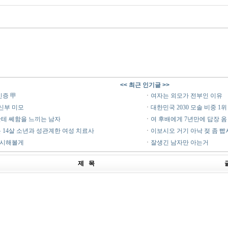
<< 최근 인기글 >>
인증 甲
ㆍ
여자는 외모가 전부인 이유
신부 미모
ㆍ
대한민국 2030 모솔 비중 1위
테 쎄함을 느끼는 남자
ㆍ
여 후배에게 7년만에 답장 옴
 14살 소년과 성관계한 여성 치료사
ㆍ
이보시오 거기 아낙 젖 좀 빱
행시해볼게
ㆍ
잘생긴 남자만 아는거
제 목