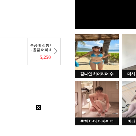
김나연 치어리더 수
미시
흔한 바디 디자이너
이래