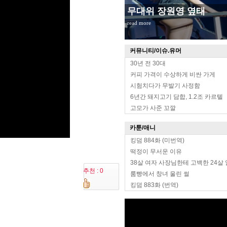
무대위 장원영 옆태
read more
커뮤니티/이슈.유머
30년 전 30대
커피 가격이 수상하게 비싼 가게
시험치다가 무발기 사정함
6년간 돼지고기 담합, 1.2조 카르텔
고모가 사준 꼬깔
카툰/애니
킹덤 884화 (미번역)
떡정이 무서운 이유
38살 여자 사장님한테 고백한 24살
추천 : 0
룸빵에서 창녀 울린 썰
킹덤 883화 (번역)