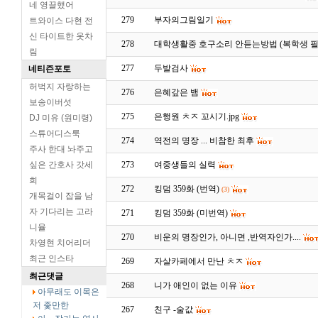
네 영끌했어
279
부자의그림일기
트와이스 다현 전
신 타이트한 옷차
278
대학생활중 호구소리 안듣는방법 (복학생 필
림
277
두발검사
네티즌포토
허벅지 자랑하는
276
은혜갚은 뱀
보송이버섯
275
은행원 ㅊㅈ 꼬시기.jpg
DJ 미유 (원미령)
스튜어디스룩
274
역전의 명장 ... 비참한 최후
주사 한대 놔주고
싶은 간호사 갓세
273
여중생들의 실력
희
272
킹덤 359화 (번역)
(3)
개목걸이 잡을 남
자 기다리는 고라
271
킹덤 359화 (미번역)
니율
270
비운의 명장인가, 아니면 ,반역자인가....
차영현 치어리더
최근 인스타
269
자살카페에서 만난 ㅊㅈ
최근댓글
268
니가 애인이 없는 이유
아무래도 이목은
저 좇만한
267
친구 -술값