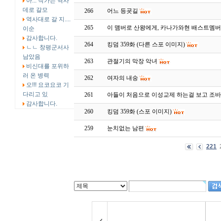
아... 작가는 역사
데로 갈모
266
어느 등굣길
역사대로 갈 지....
265
이 맴버로 산왕에게, 카나가와현 배스트멤
이순
감사합니다.
264
킹덤 359화 (다른 스포 이미지)
ㄴㄴ 창평군서사
남았음
263
관절기의 막장 악녀
비신대를 포위하
러 온 병력
262
여자의 내숭
오!!! 요코요코 기
다리고 있
261
아들이 처음으로 이성교제 하는걸 보고 조
감사합니다.
260
킹덤 359화 (스포 이미지)
259
눈치없는 남편
221