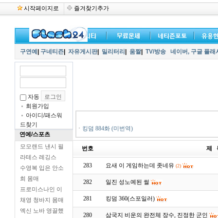
시작페이지로
즐겨찾기추가
구연예
|
구네티즌
|
자유게시판
|
밀리터리
|
움짤
|
TV/방송
네이버,
구글 플래
자동
회원가입
아이디/패스워
드찾기
ㆍ
킹덤 884화 (미번역)
연예/스포츠
모모랜드 낸시 필
번호
제 
라테스 레깅스
283
요새 이 게임하는데 좃네유
(2)
수영복 입은 안소
희 몸매
282
일진 성노예된 썰
프로미스나인 이
281
킹덤 360(스포일러)
채영 청바지 몸매
엑신 노바 영끌했
280
삼국지 비운의 완전체 장수, 진정한 군인