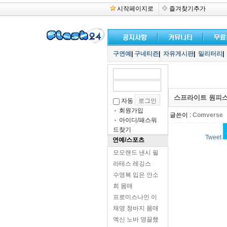
시작페이지로
즐겨찾기추가
구연예
|
구네티즌
|
자유게시판
|
밀리터리
|
스프라이트 원피스
자동
회원가입
글쓴이 :
Comverse
아이디/패스워
드찾기
Tweet
연예/스포츠
모모랜드 낸시 필
라테스 레깅스
수영복 입은 안소
희 몸매
프로미스나인 이
채영 청바지 몸매
엑신 노바 영끌했