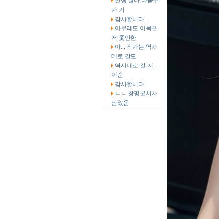
전쟁 싫다 다음주
가 기
감사합니다.
아무래도 이목은
저 좇만한
아... 작가는 역사
데로 갈모
역사대로 갈 지....
이순
감사합니다.
ㄴㄴ 창평군서사
남았음