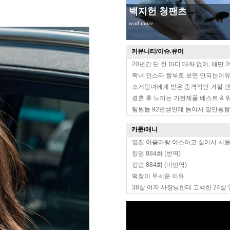
무대위 장원영 옆태
read more
커뮤니티/이슈.유머
20년간 단 한 마디 대화 없이, 애만 
짝녀 인스타 함부로 보면 안되는이
소개팅녀에게 받은 충격적인 거절 
결혼 후 느끼는 가전제품 베스트 & 
팀원들 92년생인데 늙어서 말안통함
카툰/애니
옆집 아줌마랑 야스하고 싶어서 서
킹덤 884화 (번역)
킹덤 884화 (미번역)
떡정이 무서운 이유
38살 여자 사장님한테 고백한 24살