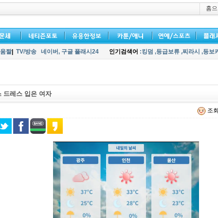
홈으
움짤
|
TV/방송
네이버,
구글 플래시24
인기검색어
:킹덤
,등급보류
,찌라시
,등보
 드레스 입은 여자
조회 