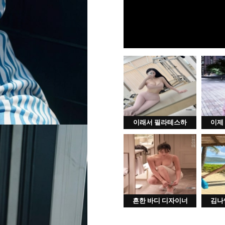
이래서 필라테스하
이제
흔한 바디 디자이너
김나