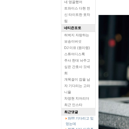
네 영끌했어
트와이스 다현 전
신 타이트한 옷차
림
네티즌포토
허벅지 자랑하는
보송이버섯
DJ 미유 (원미령)
스튜어디스룩
주사 한대 놔주고
싶은 간호사 갓세
희
개목걸이 잡을 남
자 기다리는 고라
니율
차영현 치어리더
최근 인스타
최근댓글
와!!!! 기다리고 있
었는데