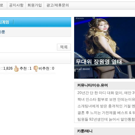
로
공지사항
회원가입
광고/제휴문의
카툰
무대위 장원영 옆태
: 1,826
추천 : 1
비추천 : 0
read more
커뮤니티/이슈.유머
20년간 단 한 마디 대화 없이, 애만 
짝녀 인스타 함부로 보면 안되는이
소개팅녀에게 받은 충격적인 거절 
결혼 후 느끼는 가전제품 베스트 & 
팀원들 92년생인데 늙어서 말안통함
카툰/애니