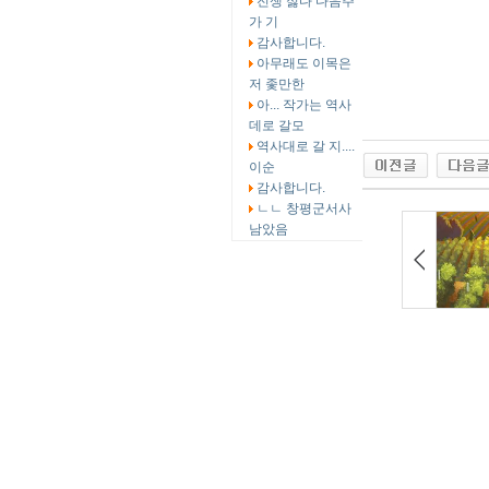
전쟁 싫다 다음주
가 기
감사합니다.
아무래도 이목은
저 좇만한
아... 작가는 역사
데로 갈모
역사대로 갈 지....
이순
감사합니다.
ㄴㄴ 창평군서사
남았음