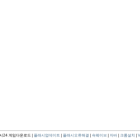
24 게임다운로드 |
플래시업데이트
|
플래시오류해결
|
쇽웨이브
|
자바
|
크롬설치
|
V