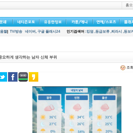
홈으
움짤
|
TV/방송
네이버,
구글 플래시24
인기검색어
:킹덤
,등급보류
,찌라시
,등보
중요하게 생각하는 남자 신체 부위
조회 