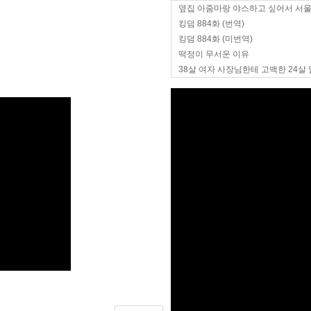
옆집 아줌마랑 야스하고 싶어서 서
킹덤 884화 (번역)
킹덤 884화 (미번역)
떡정이 무서운 이유
38살 여자 사장님한테 고백한 24살