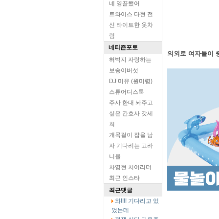
네 영끌했어
트와이스 다현 전
신 타이트한 옷차
림
네티즌포토
의외로 여자들이 
허벅지 자랑하는
보송이버섯
DJ 미유 (원미령)
스튜어디스룩
주사 한대 놔주고
싶은 간호사 갓세
희
개목걸이 잡을 남
자 기다리는 고라
니율
차영현 치어리더
최근 인스타
최근댓글
와!!!! 기다리고 있
었는데