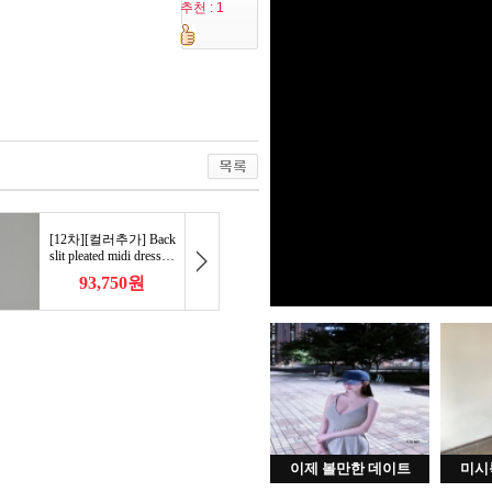
추천 : 1
이제 볼만한 데이트
미시