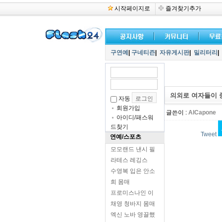
시작페이지로
즐겨찾기추가
구연예
|
구네티즌
|
자유게시판
|
밀리터리
|
의외로 여자들이 
자동
회원가입
글쓴이 :
AlCapone
아이디/패스워
드찾기
Tweet
연예/스포츠
모모랜드 낸시 필
라테스 레깅스
수영복 입은 안소
희 몸매
프로미스나인 이
채영 청바지 몸매
엑신 노바 영끌했