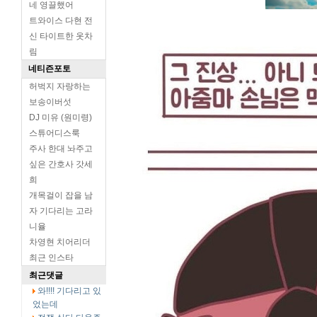
네 영끌했어
트와이스 다현 전
신 타이트한 옷차
림
네티즌포토
허벅지 자랑하는
보송이버섯
DJ 미유 (원미령)
스튜어디스룩
주사 한대 놔주고
싶은 간호사 갓세
희
개목걸이 잡을 남
자 기다리는 고라
니율
차영현 치어리더
최근 인스타
최근댓글
와!!!! 기다리고 있
었는데