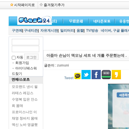
시작페이지로
즐겨찾기추가
구연예
|
구네티즌
|
자유게시판
|
밀리터리
|
움짤
|
TV/방송
네이버,
구글 플래
아줌마 손님이 맥모닝 세트 네 개를 주문했는데 .
자동
회원가입
글쓴이 :
zumuni
아이디/패스워
드찾기
Tweet
연예/스포츠
모모랜드 낸시 필
라테스 레깅스
수영복 입은 안소
희 몸매
프로미스나인 이
채영 청바지 몸매
엑신 노바 영끌했