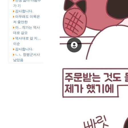
전쟁 싫다 다음주
가 기
감사합니다.
아무래도 이목은
저 좇만한
아... 작가는 역사
데로 갈모
역사대로 갈 지....
이순
감사합니다.
ㄴㄴ 창평군서사
남았음