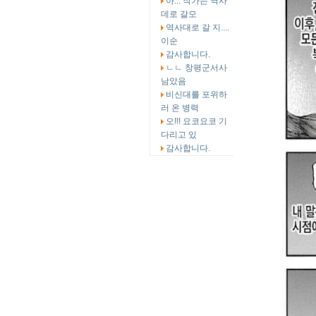
아... 작가는 역사
데로 갈모
역사대로 갈 지....
이순
감사합니다.
ㄴㄴ 창평군서사
남았음
비신대를 포위하
러 온 병력
오!!! 요코요코 기
다리고 있
감사합니다.