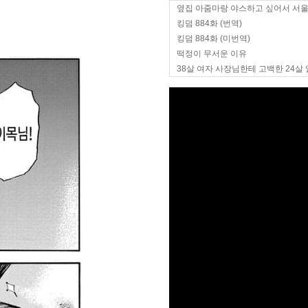
옆집 아줌마랑 야스하고 싶어서 서
킹덤 884화 (번역)
킹덤 884화 (미번역)
떡정이 무서운 이유
38살 여자 사장님한테 고백한 24살