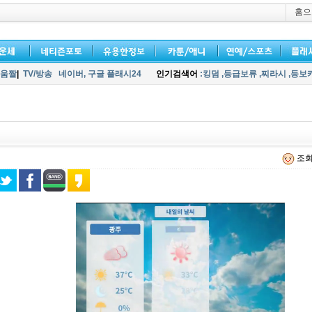
홈으
움짤
|
TV/방송
네이버,
구글 플래시24
인기검색어
:킹덤
,등급보류
,찌라시
,등보
조회 