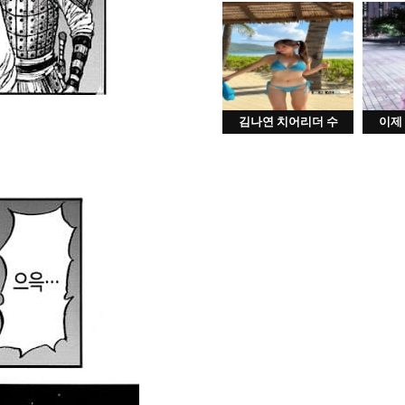
김나연 치어리더 수
이제