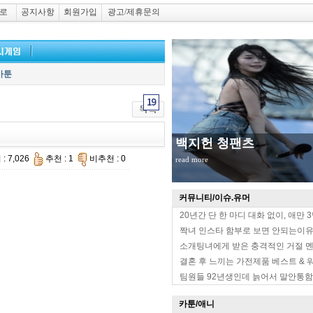
로
공지사항
회원가입
광고/제휴문의
카툰
백지헌 청팬츠
: 7,026
추천 : 1
비추천 : 0
read more
커뮤니티/이슈.유머
20년간 단 한 마디 대화 없이, 애만 
짝녀 인스타 함부로 보면 안되는이
소개팅녀에게 받은 충격적인 거절 
결혼 후 느끼는 가전제품 베스트 & 
팀원들 92년생인데 늙어서 말안통함
카툰/애니