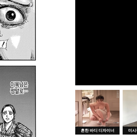
흔한 바디 디자이너
미시