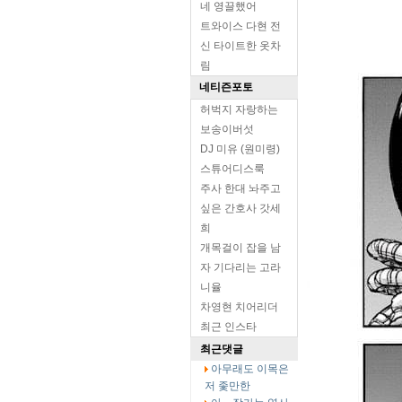
네 영끌했어
트와이스 다현 전
신 타이트한 옷차
림
네티즌포토
허벅지 자랑하는
보송이버섯
DJ 미유 (원미령)
스튜어디스룩
주사 한대 놔주고
싶은 간호사 갓세
희
개목걸이 잡을 남
자 기다리는 고라
니율
차영현 치어리더
최근 인스타
최근댓글
아무래도 이목은
저 좇만한