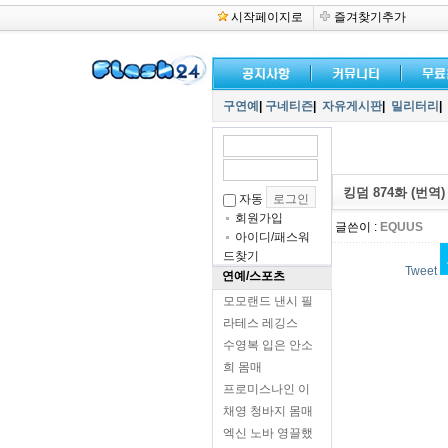
시작페이지로
즐겨찾기추가
구연예
|
구네티즌
|
자유게시판
|
밀리터리
|
킹덤 874화 (번역)
자동
회원가입
글쓴이 :
EQUUS
아이디/패스워
드찾기
Tweet
연예/스포츠
모모랜드 낸시 필
라테스 레깅스
수영복 입은 안소
희 몸매
프로미스나인 이
채영 청바지 몸매
엑신 노바 영끌했