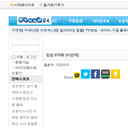
시작페이지로
즐겨찾기추가
구연예
|
구네티즌
|
자유게시판
|
밀리터리
|
움짤
|
TV/방송
네이버,
구글 플래
킹덤 878화 (미번역)
자동
회원가입
글쓴이 :
EQUUS
아이디/패스워
드찾기
Tweet
연예/스포츠
모모랜드 낸시 필
라테스 레깅스
수영복 입은 안소
희 몸매
프로미스나인 이
채영 청바지 몸매
엑신 노바 영끌했