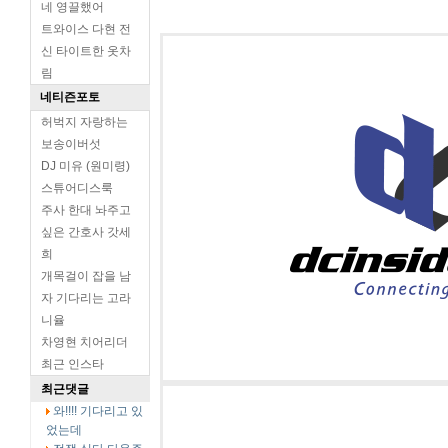
네 영끌했어
트와이스 다현 전
신 타이트한 옷차
림
네티즌포토
허벅지 자랑하는
보송이버섯
DJ 미유 (원미령)
스튜어디스룩
주사 한대 놔주고
싶은 간호사 갓세
희
개목걸이 잡을 남
자 기다리는 고라
니율
차영현 치어리더
최근 인스타
최근댓글
와!!!! 기다리고 있
었는데