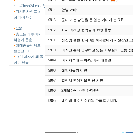
http://flash24.co.kr/g4/bb
9914
안녕 아빠
디시인사이드 세
상 파괴자 (
9913
군대 가는 남편을 둔 일본 아내가 본 D.P
.
123
9912
11세 여초딩 협박글에 39명 출동
흉노들의 후예지
역답게 훈훈
9911
정신병 걸린 한녀 3초 쳐다봤다가 시선강간으
외래종들에게도
9910
여직원 혼자 근무하고 있는 사무실에..웃통 벗
헬조선..ㅋ
그런 여자가 왜 돌
9909
이기자부대 무박4일 수색대훈련
싱이 됐을
9908
철학자들의 이면
9907
길에서 연예인을 만난 시민
9906
3개월만에 바뀐 산다라박
9905
박인비, IOC선수위원 한국후보 내정