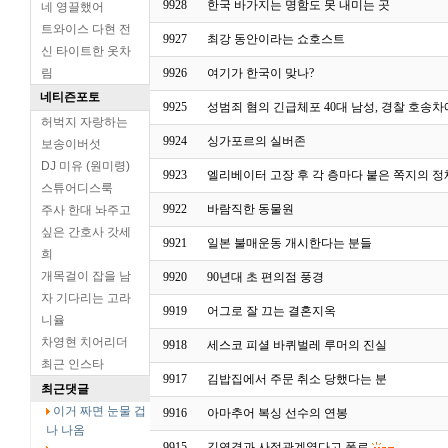
9928
한국 바가지는 명함도 못 내미는 곳
네 영끌했어
트와이스 다현 전
9927
최강 동안이라는 쇼호스트
신 타이트한 옷차
림
9926
여기가 한국이 맞나?
네티즌포토
9925
성범죄 혐의 긴급체포 40대 남성, 경찰 호송
허벅지 자랑하는
9924
싱가포르의 실버존
보송이버섯
DJ 미유 (원미령)
9923
엘리베이터 고장 후 각 층마다 붙은 쪽지의 정
스튜어디스룩
9922
바람직한 동물원
주사 한대 놔주고
싶은 간호사 갓세
9921
일본 불매운동 개시한다는 분들
희
개목걸이 잡을 남
9920
90년대 초 편의점 풍경
자 기다리는 고라
9919
어그로 잘 끄는 결혼지옥
니율
차영현 치어리더
9918
세스코 피셜 바퀴벌레 루머의 진실
최근 인스타
9917
김밥집에서 주문 취소 당했다는 분
최근댓글
이거 짜면 눈물 겁
9916
아마추어 복싱 선수의 연봉
나 나옴
9915
김연경과 사적관계였다고 폭로