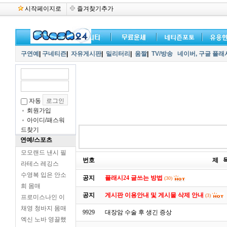
시작페이지로
즐겨찾기추가
구연예
|
구네티즌
|
자유게시판
|
밀리터리
|
움짤
|
TV/방송
네이버,
구글 플래
자동
회원가입
아이디/패스워
드찾기
연예/스포츠
모모랜드 낸시 필
번호
제 
라테스 레깅스
수영복 입은 안소
공지
플래시24 글쓰는 방법
(30)
희 몸매
공지
게시판 이용안내 및 게시물 삭제 안내
(3)
프로미스나인 이
채영 청바지 몸매
9929
대장암 수술 후 생긴 증상
엑신 노바 영끌했