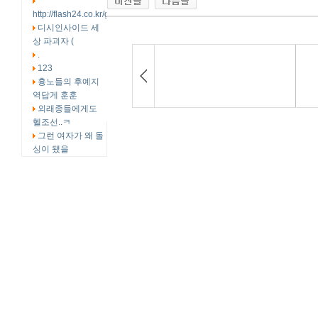
http://flash24.co.kr/g4/bb
디시인사이드 세
상 파괴자 (
.
123
흉노들의 후예지
역답게 훈훈
외래종들에게도
헬조선..ㅋ
그런 여자가 왜 돌
싱이 됐을