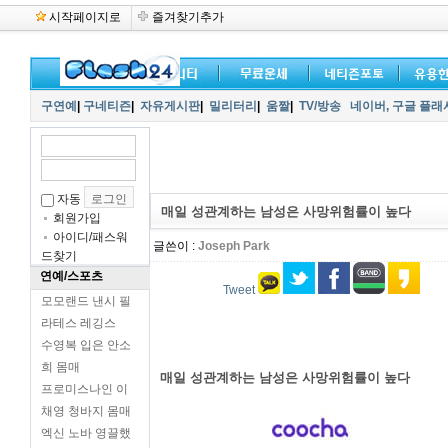
시작페이지로
즐겨찾기추가
구연예
|
구네티즌
|
자유게시판
|
밀리터리
|
움짤
|
TV/방송
네이버,
구글 플래
자동
매일 성관계하는 남성은 사망위험률이 높다
회원가입
아이디/패스워
글쓴이 :
Joseph Park
드찾기
연예/스포츠
Tweet
모모랜드 낸시 필
라테스 레깅스
수영복 입은 안소
희 몸매
매일 성관계하는 남성은 사망위험률이 높다
프로미스나인 이
채영 청바지 몸매
엑신 노바 영끌했