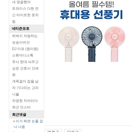
네 영끌했어
트와이스 다현 전
신 타이트한 옷차
림
네티즌포토
허벅지 자랑하는
보송이버섯
DJ 미유 (원미령)
스튜어디스룩
주사 한대 놔주고
싶은 간호사 갓세
희
개목걸이 잡을 남
자 기다리는 고라
니율
차영현 치어리더
최근 인스타
최근댓글
이거 짜면 눈물 겁
나 나옴