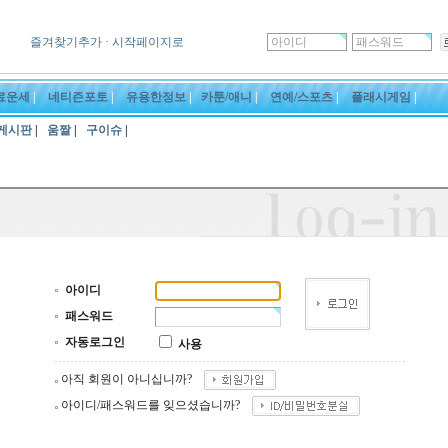
즐겨찾기추가
· 시작페이지로
료운세
|
네티즌포토
|
유용한정보
|
카툰/애니
|
연예/스포츠
|
플래시게임
|
게시판
|
움짤
|
구이슈
|
아이디
패스워드
자동로그인
사용
아직 회원이 아니십니까?
아이디/패스워드를 잊으셨습니까?