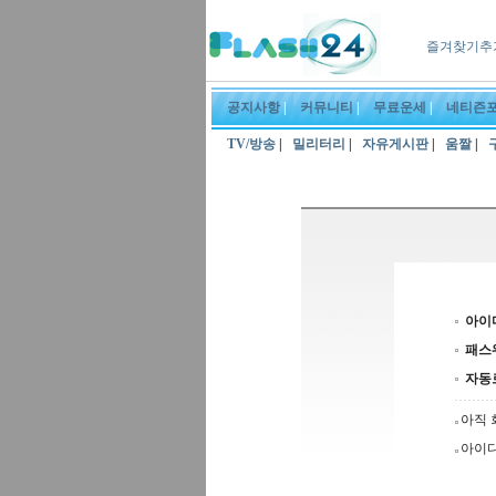
즐겨찾기추
공지사항
|
커뮤니티
|
무료운세
|
네티즌
TV/방송
|
밀리터리
|
자유게시판
|
움짤
|
아이
패스
자동
아직 
아이디