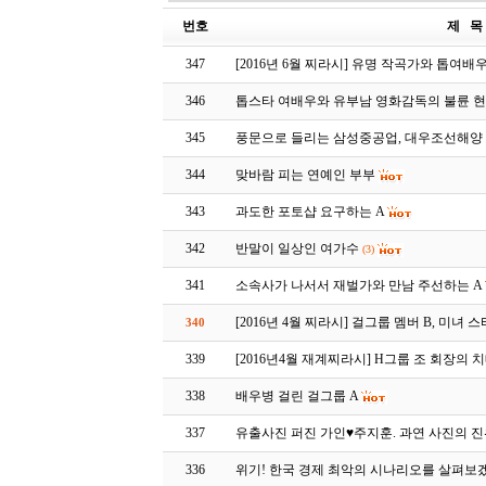
번호
제 목
347
[2016년 6월 찌라시] 유명 작곡가와 톱여
346
톱스타 여배우와 유부남 영화감독의 불륜 
345
풍문으로 들리는 삼성중공업, 대우조선해양
344
맞바람 피는 연예인 부부
343
과도한 포토샵 요구하는 A
342
반말이 일상인 여가수
(3)
341
소속사가 나서서 재벌가와 만남 주선하는 A
[2016년 4월 찌라시] 걸그룹 멤버 B, 미녀 스
340
339
[2016년4월 재계찌라시] H그룹 조 회장의 
338
배우병 걸린 걸그룹 A
337
유출사진 퍼진 가인♥주지훈. 과연 사진의 진
336
위기! 한국 경제 최악의 시나리오를 살펴보