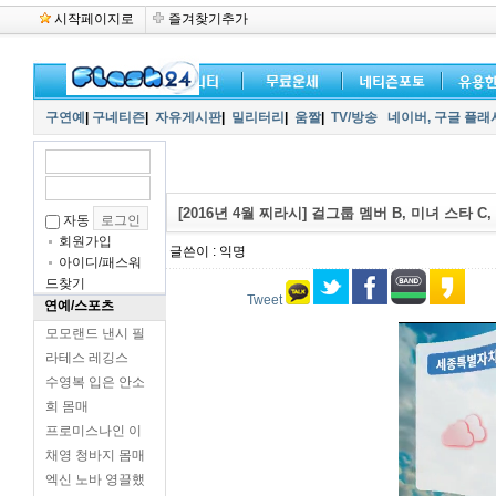
시작페이지로
즐겨찾기추가
구연예
|
구네티즌
|
자유게시판
|
밀리터리
|
움짤
|
TV/방송
네이버,
구글 플래
[2016년 4월 찌라시] 걸그룹 멤버 B, 미녀 스타 C,
자동
회원가입
글쓴이 : 익명
아이디/패스워
드찾기
Tweet
연예/스포츠
모모랜드 낸시 필
라테스 레깅스
수영복 입은 안소
희 몸매
프로미스나인 이
채영 청바지 몸매
엑신 노바 영끌했