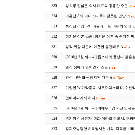
335
성희롱 일삼은 회사 대표의 흉흉한 추문
(1)
334
이혼남 A와 미녀스타 B의 잘못된 만남
(2)
333
회장님의 양아치 아들과 국민 여왕의 연애, 
332
정겨운 이혼 소송! 정겨운 이혼 속 숨겨진 찌
331
성적 취향 때문에 이혼한 중견배우 A
330
[2016년 3월 찌라시] 톱스타와 돌싱녀 결
329
원정 성매매 연예인 리스트
328
인성 나빠 활동 정지된 가수 A
(1)
327
기업인 W 마약중독, 시크릿섹스파티, 수천
326
연예계찌라시 하나
(2)
325
[2016년 3월 찌라시] 여배우 S양 사귄 남
324
위기의 삼성전자, 한화 이라크 신도시, 쿠팡
323
강제추방당한 A 폭행사건 내막, 퇴직금 브레