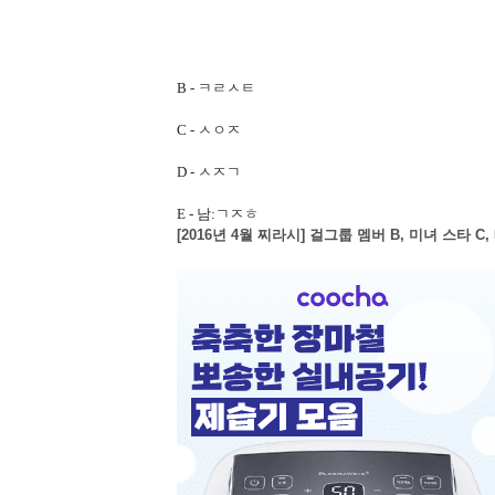
B - ㅋㄹㅅㅌ
C - ㅅㅇㅈ
D - ㅅㅈㄱ
E - 남:ㄱㅈㅎ
[2016년 4월 찌라시] 걸그룹 멤버 B, 미녀 스타 C,