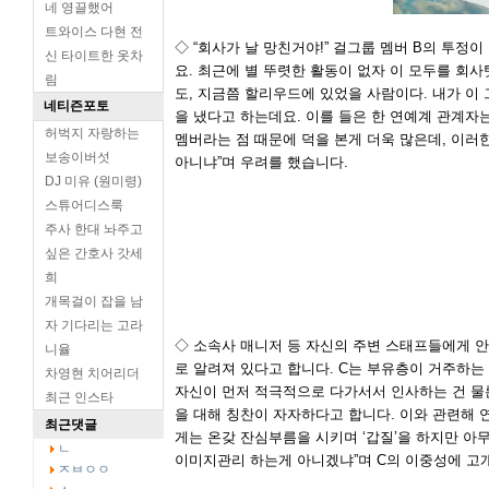
네 영끌했어
트와이스 다현 전
◇ “회사가 날 망친거야!” 걸그룹 멤버 B의 투정
신 타이트한 옷차
요. 최근에 별 뚜렷한 활동이 없자 이 모두를 회사
림
도, 지금쯤 할리우드에 있었을 사람이다. 내가 이 
네티즌포토
을 냈다고 하는데요. 이를 들은 한 연예계 관계자는
허벅지 자랑하는
멤버라는 점 때문에 덕을 본게 더욱 많은데, 이러한
보송이버섯
아니냐”며 우려를 했습니다.
DJ 미유 (원미령)
스튜어디스룩
주사 한대 놔주고
싶은 간호사 갓세
희
개목걸이 잡을 남
자 기다리는 고라
◇ 소속사 매니저 등 자신의 주변 스태프들에게 
니율
로 알려져 있다고 합니다. C는 부유층이 거주하
차영현 치어리더
자신이 먼저 적극적으로 다가서서 인사하는 건 물
최근 인스타
을 대해 칭찬이 자자하다고 합니다. 이와 관련해 
최근댓글
게는 온갖 잔심부름을 시키며 ‘갑질’을 하지만 
ㄴ
이미지관리 하는게 아니겠냐”며 C의 이중성에 고
ㅈㅂㅇㅇ