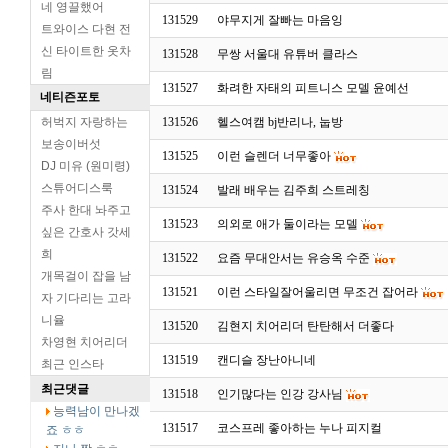
네 영끌했어
131529
야무지게 잘빠는 마음잉
트와이스 다현 전
신 타이트한 옷차
131528
무쌍 서울대 유튜버 클라스
림
131527
화려한 자태의 피트니스 모델 윤예선
네티즌포토
허벅지 자랑하는
131526
헬스여캠 bj반리나, 눕방
보송이버섯
131525
이런 슬렌더 너무좋아
DJ 미유 (원미령)
스튜어디스룩
131524
발래 배우는 김주희 스트레칭
주사 한대 놔주고
131523
의외로 애가 둘이라는 모델
싶은 간호사 갓세
희
131522
요즘 무대안서는 유승옥 수준
개목걸이 잡을 남
131521
이런 스타일잘어울리면 무조건 잡어라
자 기다리는 고라
니율
131520
김현지 치어리더 탄탄해서 더좋다
차영현 치어리더
131519
캔디슬 장난아니네
최근 인스타
최근댓글
131518
인기많다는 인강 강사님
능력남이 만나겠
131517
코스프레 좋아하는 누나 피지컬
죠 ㅎㅎ