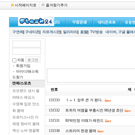
시작페이지로
즐겨찾기추가
구연예
|
구네티즌
|
자유게시판
|
밀리터리
|
움짤
|
TV/방송
네이버,
구글 플래
자동
회원가입
아이디/패스워
드찾기
연예/스포츠
번호
제 
모모랜드 낸시 필
라테스 레깅스
131533
ㅓㅜㅑ 장주 큰 거 왔다..
수영복 입은 안소
131532
트위치 여캠을 부흥시킨 98년생 쵸단
희 몸매
프로미스나인 이
131531
BJ박민정 이때가 레전드
채영 청바지 몸매
엑신 노바 영끌했
131530
스트리머 한갱 몸매