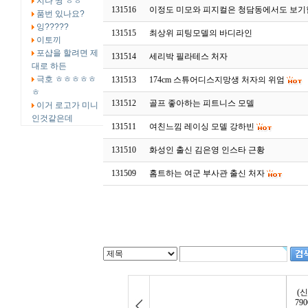
지나 짱 ㅎㅎ
131516
이정도 미모와 피지컬은 청담동에서도 보
품번 있나요?
잉?????
131515
최상위 피팅모델의 바디라인
이토끼
포샵을 할려면 제
131514
세리박 필라테스 처자
대로 하든
극호 ㅎㅎㅎㅎㅎ
131513
174cm 스튜어디스지망생 처자의 위엄
ㅎ
131512
골프 좋아하는 피트니스 모델
이거 로고가 미니
인것같은데
131511
여친느낌 레이싱 모델 강하빈
131510
화성인 출신 김은영 인스타 근황
131509
홈트하는 여군 부사관 출신 처자