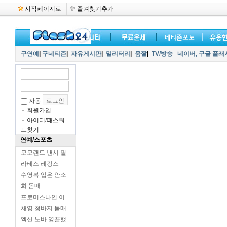
시작페이지로
즐겨찾기추가
구연예
|
구네티즌
|
자유게시판
|
밀리터리
|
움짤
|
TV/방송
네이버,
구글 플래
자동
회원가입
아이디/패스워
드찾기
연예/스포츠
모모랜드 낸시 필
라테스 레깅스
수영복 입은 안소
희 몸매
프로미스나인 이
채영 청바지 몸매
엑신 노바 영끌했