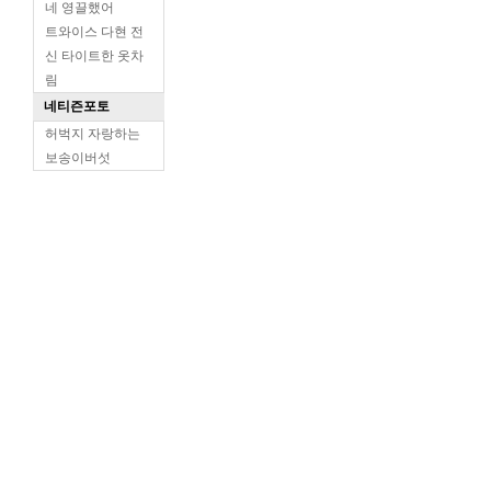
네 영끌했어
트와이스 다현 전
신 타이트한 옷차
림
네티즌포토
허벅지 자랑하는
보송이버섯