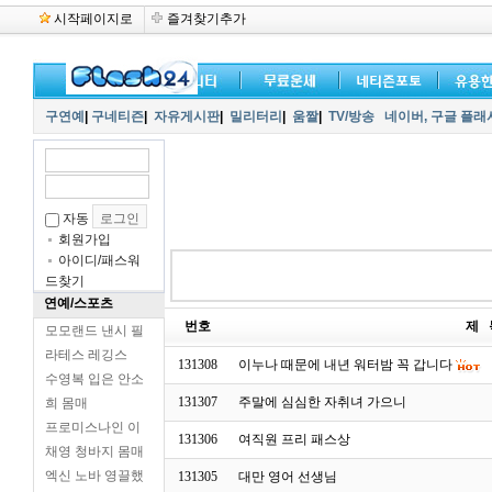
시작페이지로
즐겨찾기추가
구연예
|
구네티즌
|
자유게시판
|
밀리터리
|
움짤
|
TV/방송
네이버,
구글 플래
자동
회원가입
아이디/패스워
드찾기
연예/스포츠
번호
제 
모모랜드 낸시 필
라테스 레깅스
131308
이누나 때문에 내년 워터밤 꼭 갑니다
수영복 입은 안소
131307
주말에 심심한 자취녀 가으니
희 몸매
프로미스나인 이
131306
여직원 프리 패스상
채영 청바지 몸매
엑신 노바 영끌했
131305
대만 영어 선생님