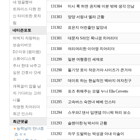
네 영끌했어
131304
미시 룩 하면 권지혜 이분 밖에 생각 안남
트와이스 다현 전
신 타이트한 옷차
131303
양양 서핑녀 엘라 근황
림
131302
표은지 어린줄만 알았네
네티즌포토
허벅지 자랑하는
131301
대문자 S라인 목나경 치어리더
보송이버섯
131300
여리여리한 이아영 치어리더
DJ 미유 (원미령)
스튜어디스룩
131299
일본 여행중인 세제로
주사 한대 놔주고
131298
둘기얏 옷이 작은거야 사이즈가 큰거야
싶은 간호사 갓세
희
131297
데이트 하는 현실적인 백바지 여자친구
개목걸이 잡을 남
131296
포즈 취해주는 모델 누나 Ella Cervetto
자 기다리는 고라
니율
131295
고속버스 숙면녀 베베 인스타
차영현 치어리더
131294
스우파2 댄서 딥앤댑 미니팍 허리 보소
최근 인스타
최근댓글
131293
슬랜더한 bj 박서아 근황
능력남이 만나겠
131292
자꾸 도발하는 박성광 아내 이솔이
죠 ㅎㅎ