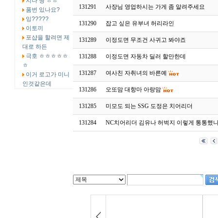
지나 짱 ㅎㅎ
131291
사장님 영업하시는 가게 좀 알려주세요
품번 있나요?
잉?????
131290
잡고 싶은 유부녀 허리라인
이토끼
포샵을 할려면 제
131289
이정도면 무조건 사귀고 봐야죠
대로 하든
극호 ㅎㅎㅎㅎㅎ
131288
이정도면 자동차 딜러 할만한데
ㅎ
131287
여사친 자취녀의 바른예
이거 로고가 미니
인것같은데
131286
오또맘 대항마 아랑맘
131285
미모도 되는 SSG 도정은 치어리더
131284
NC치어리더 김유나 허벅지 이렇게 통통했