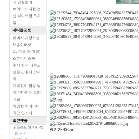
네 영끌했어
트와이스 다현 전
신 타이트한 옷차
림
네티즌포토
허벅지 자랑하는
보송이버섯
DJ 미유 (원미령)
스튜어디스룩
주사 한대 놔주고
싶은 간호사 갓세
희
개목걸이 잡을 남
자 기다리는 고라
니율
차영현 치어리더
최근 인스타
최근댓글
능력남이 만나겠
크기가 42cm
죠 ㅎㅎ