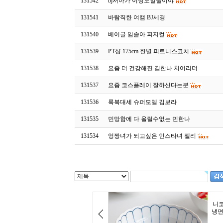
131542
bj서아가 이정도일줄이야
131541
바람직한 여캠 BJ세경
131540
베이글 임솔아 피지컬
131539
PT샵 175cm 한별 피트니스코치
131538
요즘 더 건강해진 김한나 치어리더
131537
요즘 코스플레이 잘하신다는분
131536
룩북대세 슈퍼모델 김보라
131535
민망함에 다 올릴수없는 민한나
131534
엉짱녀가 되고싶은 인스타녀 젤리