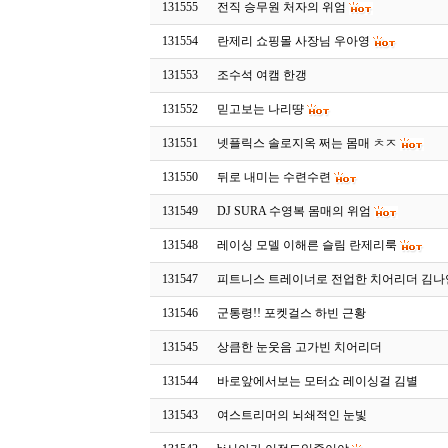
131555
전직 승무원 처자의 위엄
131554
란제리 쇼핑몰 사장님 우아영
131553
조수석 여캠 한갱
131552
믿고보는 나리땽
131551
넷플릭스 솔로지옥 쩌는 몸매 ㅊㅈ
131550
뒤로 내미는 수련수련
131549
DJ SURA 수영복 몸매의 위엄
131548
레이싱 모델 이해른 슬림 란제리룩
131547
피트니스 트레이너로 전업한 치어리더 김나
131546
군통령!! 포켓걸스 하빈 근황
131545
상큼한 눈웃음 고가빈 치어리더
131544
바로앞에서보는 모터쇼 레이싱걸 김별
131543
여스트리머의 뇌쇄적인 눈빛