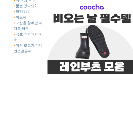
지나 짱 ㅎㅎ
품번 있나요?
잉?????
이토끼
포샵을 할려면 제
대로 하든
극호 ㅎㅎㅎㅎㅎ
ㅎ
이거 로고가 미니
인것같은데