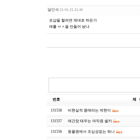
달인석
21-01-21 21:49
포샵을 할려면 제대로 하든가
애를 ㅂㅅ을 만들어 놨냐
번호
제 
131558
비현실적 몸매라는 박현이
131557
애간장 태우는 여직원 셀카
131556
동물원에서 조심성없는 워니