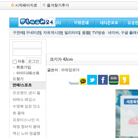
시작페이지로
즐겨찾기추가
구연예
|
구네티즌
|
자유게시판
|
밀리터리
|
움짤
|
TV/방송
네이버,
구글 플래
크기가 42cm
자동
회원가입
글쓴이 :
파워업로더
아이디/패스워
드찾기
Tweet
연예/스포츠
모모랜드 낸시 필
라테스 레깅스
수영복 입은 안소
희 몸매
프로미스나인 이
채영 청바지 몸매
엑신 노바 영끌했