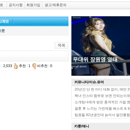
로
공지사항
회원가입
광고/제휴문의
카툰
무대위 장원영 옆태
: 2,033
추천 : 1
비추천 : 0
read more
커뮤니티/이슈.유머
20년간 단 한 마디 대화 없이, 애만 
짝녀 인스타 함부로 보면 안되는이
소개팅녀에게 받은 충격적인 거절 
결혼 후 느끼는 가전제품 베스트 & 
팀원들 92년생인데 늙어서 말안통함
카툰/애니