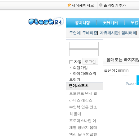
시작페이지로
즐겨찾기추가
구연예
|
구네티즌
|
자유게시판
|
밀리터리
|
몸매로는 빠지지않
자동
회원가입
글쓴이 :
nninin
아이디/패스워
드찾기
Tweet
연예/스포츠
모모랜드 낸시 필
라테스 레깅스
수영복 입은 안소
희 몸매
프로미스나인 이
채영 청바지 몸매
엑신 노바 영끌했