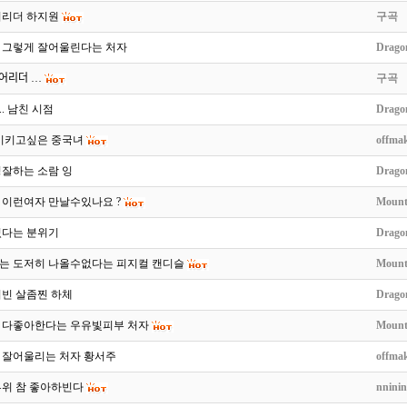
어리더 하지원
구곡
 그렇게 잘어울린다는 처자
Drago
 치어리더 …
구곡
. 남친 시점
Drago
 시키고싶은 중국녀
offma
영잘하는 소람 잉
Drago
 이런여자 만날수있나요 ?
Mount
쳤다는 분위기
Drago
는 도저히 나올수없다는 피지컬 캔디슬
Mount
서빈 살좀찐 하체
Drago
 다좋아한다는 우유빛피부 처자
Mount
 잘어울리는 처자 황서주
offma
부위 참 좋아하빈다
nninin