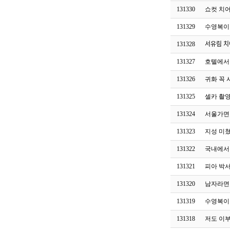
131330
쇼컷 치
131329
수영복이
131328
서유림
131327
호텔에서.
131326
귀화 꼭
131325
셀카 촬
131324
서울가면
131323
지성 미
131322
국내에서
131321
피아 박
131320
남자라면
131319
수영복이
131318
저도 이