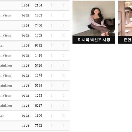
2164
1
0
11-24
n.Virus
1683
1
0
01-02
7400
1
0
11-24
n.Virus
1339
1
0
01-02
미시룩 박선우 사장
흔한
ker
9692
1
0
11-24
n.Virus
1418
1
0
01-02
ainLion
5728
1
0
11-24
n.Virus
1074
1
0
01-02
ainLion
5594
1
0
11-24
n.Virus
1255
1
0
01-02
ainLion
6217
1
0
11-24
ker
1100
1
0
01-02
7592
1
0
11-24