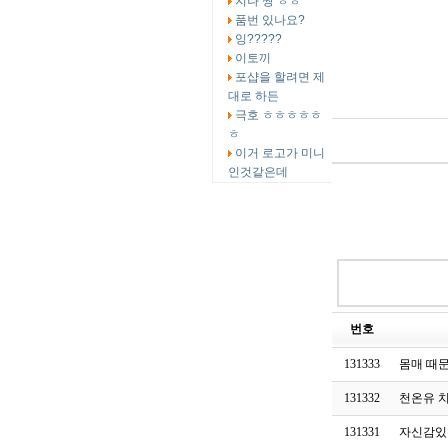
지나 짱 ㅎㅎ
품번 있나요?
잉?????
이토끼
포샵을 할려면 제
대로 하든
극호 ㅎㅎㅎㅎㅎ
ㅎ
이거 로고가 미니
인것같은데
번호
131333
몸매 때
131332
천온유 
131331
자신감있