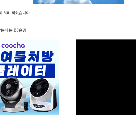
제 처리 되었습니다
M
는다는 BJ손밍
u
t
e