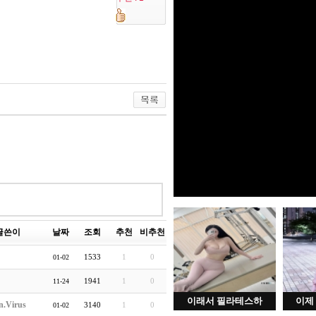
글쓴이
날짜
조회
추천
비추천
1533
1
0
01-02
1941
1
0
11-24
이래서 필라테스하
이제
n.Virus
3140
1
0
01-02