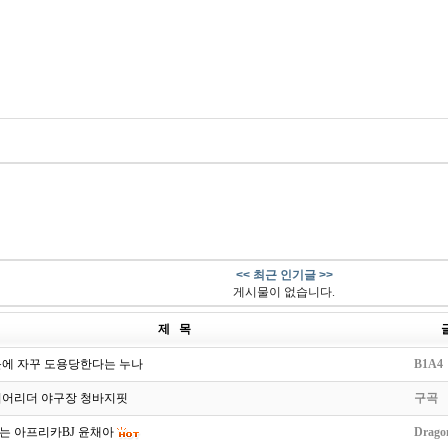
<< 최근 인기글 >>
게시물이 없습니다.
제 목
문에 자꾸 도용당한다는 누나
B1A4
치어리더 야구장 청바지핏
구곡
는 아프리카BJ 윤채아
Drago