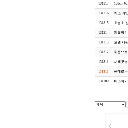
131317
168cm 
131316
최소 과
131315
호불호 
131314
파멸적인
131313
모델 세림
131312
처음으로
131311
새해첫날
몸매로는
131310
131309
미스비키