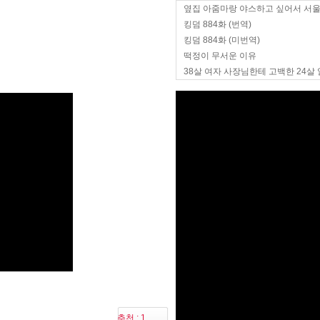
옆집 아줌마랑 야스하고 싶어서 서
킹덤 884화 (번역)
킹덤 884화 (미번역)
떡정이 무서운 이유
38살 여자 사장님한테 고백한 24살
추천 : 1