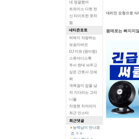
네 영끌했어
트와이스 다현 전
대리인 요청으로 삭
신 타이트한 옷차
림
네티즌포토
몸매로는 빠지지않
허벅지 자랑하는
보송이버섯
DJ 미유 (원미령)
스튜어디스룩
주사 한대 놔주고
싶은 간호사 갓세
희
개목걸이 잡을 남
자 기다리는 고라
니율
차영현 치어리더
최근 인스타
최근댓글
능력남이 만나겠
죠 ㅎㅎ