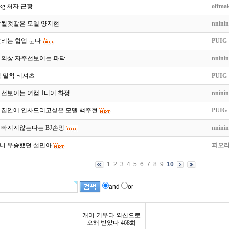
68kg 처자 근황
offma
탑될것같은 모델 양지현
nninin
갈리는 힙업 눈나
PUIG
 의상 자주선보이는 파닥
nninin
 밀착 티셔츠
PUIG
 선보이는 여캠 1티어 화정
nninin
 집안에 인사드리고싶은 모델 백주현
PUIG
 빠지지않는다는 BJ손밍
nninin
니 우승했던 설민아
피오
1
2
3
4
5
6
7
8
9
10
and
or