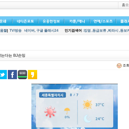
홈으
움짤
|
TV/방송
네이버,
구글 플래시24
인기검색어
:킹덤
,등급보류
,찌라시
,등보
는다는 BJ손밍
조회 