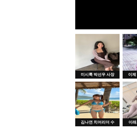
미시룩 박선우 사장
이제
김나연 치어리더 수
이래