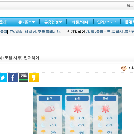
홈으
움짤
|
TV/방송
네이버,
구글 플래시24
인기검색어
:킹덤
,등급보류
,찌라시
,등보
 (모델 서후) 언더웨어
조회 