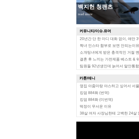
무대위 장원영 옆태
read more
커뮤니티/이슈.유머
20년간 단 한 마디 대화 없이, 애만 
짝녀 인스타 함부로 보면 안되는이
소개팅녀에게 받은 충격적인 거절 
결혼 후 느끼는 가전제품 베스트 & 
팀원들 92년생인데 늙어서 말안통함
카툰/애니
옆집 아줌마랑 야스하고 싶어서 서
킹덤 884화 (번역)
킹덤 884화 (미번역)
떡정이 무서운 이유
38살 여자 사장님한테 고백한 24살