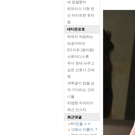
네 영끌했어
트와이스 다현 전
신 타이트한 옷차
림
네티즌포토
허벅지 자랑하는
보송이버섯
DJ 미유 (원미령)
스튜어디스룩
주사 한대 놔주고
싶은 간호사 갓세
희
개목걸이 잡을 남
자 기다리는 고라
니율
차영현 치어리더
최근 인스타
최근댓글
AI l인줄 ㅎㅎ
그래서 이름이..?