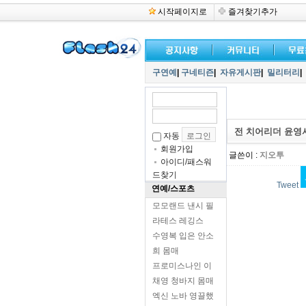
시작페이지로
즐겨찾기추가
구연예
|
구네티즌
|
자유게시판
|
밀리터리
|
전 치어리더 윤영서
자동
회원가입
글쓴이 :
지오투
아이디/패스워
드찾기
Tweet
연예/스포츠
모모랜드 낸시 필
라테스 레깅스
수영복 입은 안소
희 몸매
프로미스나인 이
채영 청바지 몸매
엑신 노바 영끌했