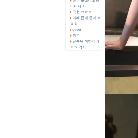
전부 포샵이고만
어디서 사
극혐 ㅎㅎㅎ
미래 존예 존예 ㅎ
ㅎㅎ
geee
짱ㄲ
유승옥 착하더라
ㅎㅎ 역시