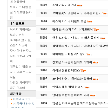
네 영끌했어
38206
조이 거침이없구나
트와이스 다현 전
신 타이트한 옷차
38205
보여줄것도 없는데 자꾸 가리는 아린이
림
38204
에스파 카리나 레전드 모음
네티즌포토
허벅지 자랑하는
38203
땀이 찬 에스파 카리나 겨드랑이
보송이버섯
38202
연우 브라컵이 다 보이는 얇은 폴라티
DJ 미유 (원미령)
스튜어디스룩
38201
블랙핑크 제니가 지디 만나더니 자꾸 밀고있
주사 한대 놔주고
38200
여아이돌 고화질 겨드랑이
싶은 간호사 갓세
희
38199
장효윤 아나운서 몸매도 이뻣어
개목걸이 잡을 남
38198
아이브 장원영 레깅스
자 기다리는 고라
니율
38197
코디야 하영이 원피스만 입혀라
차영현 치어리더
38196
엔믹스 해원 쩍벌 허벅지
최근 인스타
최근댓글
38195
언니들 위협하는 아이브 이서
이쁘네요 ㅎㅎ
38194
많은 남자배우들이 함께하고싶다는 에이사 곤
이 중국년 하는짓