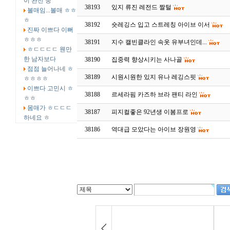
이 완전 중
38193
있지 류진 레전드 짤털
볼매임...볼매 ㅎㅎ
ㅎ
38192
숏레깅스 입고 스트레칭 아이브 이서
진짜 이쁘다 이뻐
ㅎㅎㅎ
38191
지수 캘빈클라인 속옷 유부녀인데...
ㅎㄷㄷㄷㄷ 웬만
한 남자보다
38190
집중력 향상시키는 사나골
점점 늘어나네 ㅎ
38189
시원시원한 있지 유나 레깅스핏
ㅎㅎㅎㅎ
이쁘다 고민시 ㅎ
38188
르세라핌 카즈하 브라 팬티 라인
ㅎㅎ
몸매가 ㅎㄷㄷㄷ
38187
피지컬좋은 92년생 이봄프로
하네요 ㅎ
38186
역대급 모았다는 아이브 장원영