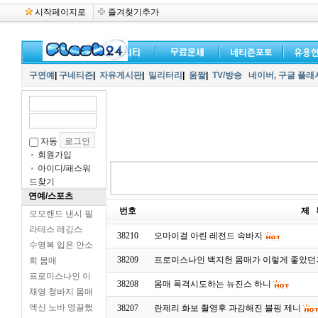
시작페이지로
즐겨찾기추가
구연예
|
구네티즌
|
자유게시판
|
밀리터리
|
움짤
|
TV/방송
네이버,
구글 플래
자동
회원가입
아이디/패스워
드찾기
연예/스포츠
번호
제 
모모랜드 낸시 필
라테스 레깅스
38210
오마이걸 아린 레전드 속바지
수영복 입은 안소
38209
프로미스나인 백지헌 몸매가 이렇게 좋았던
희 몸매
프로미스나인 이
38208
몸매 폭격시도하는 뉴진스 하니
채영 청바지 몸매
엑신 노바 영끌했
38207
란제리 화보 촬영후 과감해진 블핑 제니