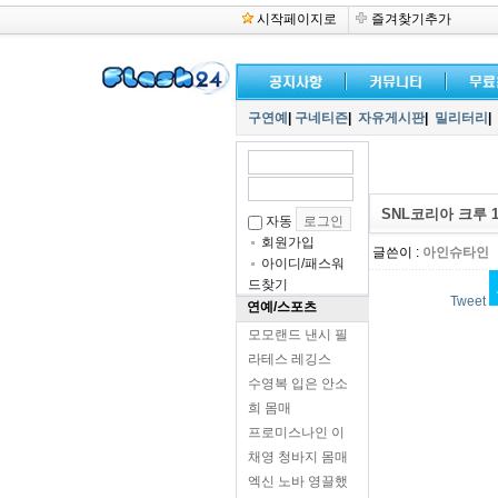
시작페이지로
즐겨찾기추가
구연예
|
구네티즌
|
자유게시판
|
밀리터리
|
SNL코리아 크루 
자동
회원가입
글쓴이 :
아인슈타인
아이디/패스워
드찾기
Tweet
연예/스포츠
모모랜드 낸시 필
라테스 레깅스
수영복 입은 안소
희 몸매
프로미스나인 이
채영 청바지 몸매
엑신 노바 영끌했