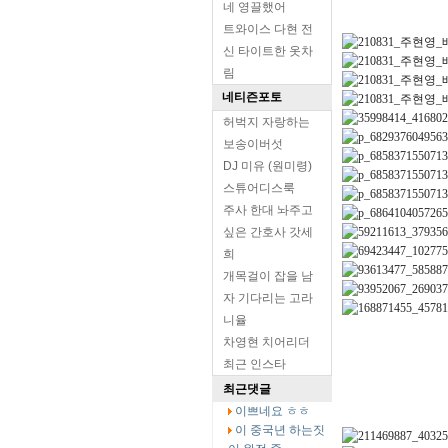
네 영끌했어
트와이스 다현 전
신 타이트한 옷차
림
네티즌포토
허벅지 자랑하는
보송이버섯
DJ 미유 (원미령)
스튜어디스룩
주사 한대 놔주고
싶은 간호사 갓세
희
개목걸이 잡을 남
자 기다리는 고라
니율
차영현 치어리더
최근 인스타
최근댓글
이쁘네요 ㅎㅎ
이 중국년 하는짓