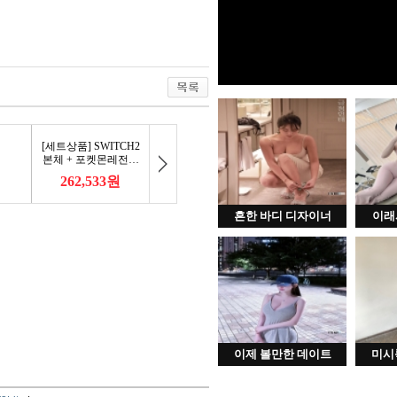
흔한 바디 디자이너
이래
이제 볼만한 데이트
미시