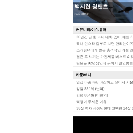
백지헌 청팬츠
read more
커뮤니티/이슈.유머
20년간 단 한 마디 대화 없이, 애만 
짝녀 인스타 함부로 보면 안되는이
소개팅녀에게 받은 충격적인 거절 
결혼 후 느끼는 가전제품 베스트 & 
팀원들 92년생인데 늙어서 말안통함
카툰/애니
옆집 아줌마랑 야스하고 싶어서 서
킹덤 884화 (번역)
킹덤 884화 (미번역)
떡정이 무서운 이유
38살 여자 사장님한테 고백한 24살