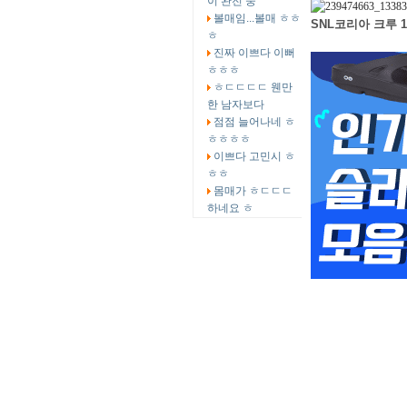
이 완전 중
볼매임...볼매 ㅎㅎ
SNL코리아 크루 
ㅎ
진짜 이쁘다 이뻐
ㅎㅎㅎ
ㅎㄷㄷㄷㄷ 웬만
한 남자보다
점점 늘어나네 ㅎ
ㅎㅎㅎㅎ
이쁘다 고민시 ㅎ
ㅎㅎ
몸매가 ㅎㄷㄷㄷ
하네요 ㅎ