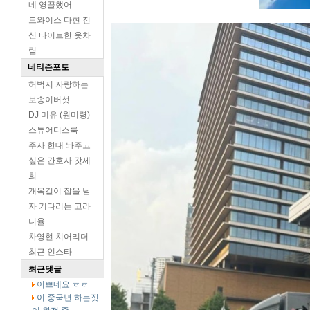
네 영끌했어
트와이스 다현 전
신 타이트한 옷차
림
네티즌포토
허벅지 자랑하는
보송이버섯
DJ 미유 (원미령)
스튜어디스룩
주사 한대 놔주고
싶은 간호사 갓세
희
개목걸이 잡을 남
자 기다리는 고라
니율
차영현 치어리더
최근 인스타
최근댓글
이쁘네요 ㅎㅎ
이 중국년 하는짓