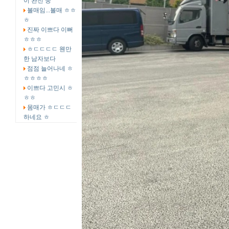
이 완전 중
볼매임...볼매 ㅎㅎ
ㅎ
진짜 이쁘다 이뻐
ㅎㅎㅎ
ㅎㄷㄷㄷㄷ 웬만
한 남자보다
점점 늘어나네 ㅎ
ㅎㅎㅎㅎ
이쁘다 고민시 ㅎ
ㅎㅎ
몸매가 ㅎㄷㄷㄷ
하네요 ㅎ