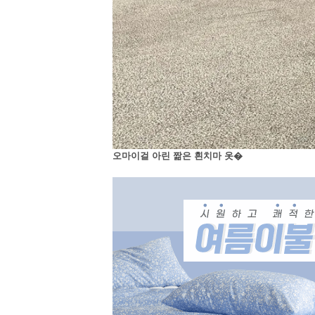
오마이걸 아린 짦은 흰치마 옷�