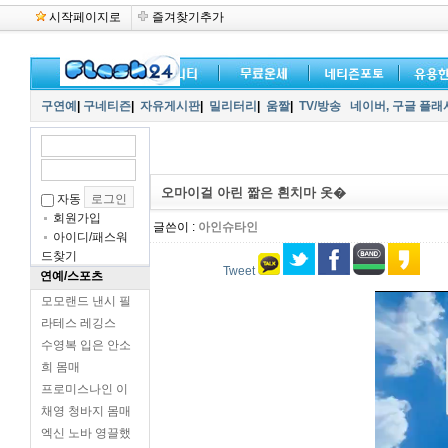
시작페이지로
즐겨찾기추가
구연예
|
구네티즌
|
자유게시판
|
밀리터리
|
움짤
|
TV/방송
네이버,
구글 플래
오마이걸 아린 짦은 흰치마 옷�
자동
회원가입
글쓴이 :
아인슈타인
아이디/패스워
드찾기
Tweet
연예/스포츠
모모랜드 낸시 필
라테스 레깅스
수영복 입은 안소
희 몸매
프로미스나인 이
채영 청바지 몸매
엑신 노바 영끌했