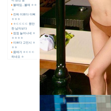
이 완전 중
볼매임...볼매 ㅎㅎ
ㅎ
진짜 이쁘다 이뻐
ㅎㅎㅎ
ㅎㄷㄷㄷㄷ 웬만
한 남자보다
점점 늘어나네 ㅎ
ㅎㅎㅎㅎ
이쁘다 고민시 ㅎ
ㅎㅎ
몸매가 ㅎㄷㄷㄷ
하네요 ㅎ