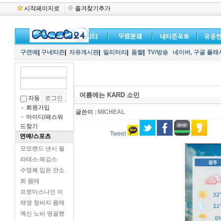
시작페이지로
즐겨찾기추가
구연예
|
구네티즌
|
자유게시판
|
밀리터리
|
움짤
|
TV/방송
네이버,
구글 플래
여름에는 KARD 소민
자동
회원가입
글쓴이 :
MICHEAL
아이디/패스워
드찾기
Tweet
연예/스포츠
모모랜드 낸시 필
라테스 레깅스
수영복 입은 안소
희 몸매
프로미스나인 이
채영 청바지 몸매
엑신 노바 영끌했