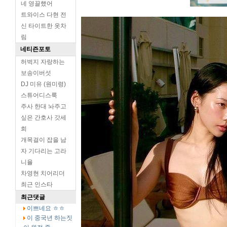
네 영끌했어
트와이스 다현 전
신 타이트한 옷차
림
네티즌포토
허벅지 자랑하는
보송이버섯
DJ 미유 (원미령)
스튜어디스룩
주사 한대 놔주고
싶은 간호사 갓세
희
개목걸이 잡을 남
자 기다리는 고라
니율
차영현 치어리더
최근 인스타
최근댓글
이쁘네요 ㅎㅎ
이 중국년 하는짓