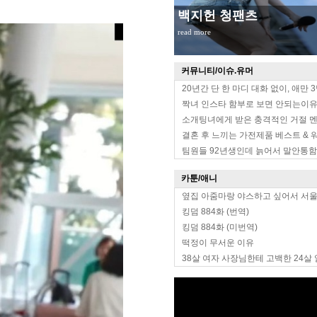
무대위 장원영 옆태
read more
커뮤니티/이슈.유머
20년간 단 한 마디 대화 없이, 애만 
짝녀 인스타 함부로 보면 안되는이
소개팅녀에게 받은 충격적인 거절 
결혼 후 느끼는 가전제품 베스트 & 
팀원들 92년생인데 늙어서 말안통함
카툰/애니
옆집 아줌마랑 야스하고 싶어서 서
킹덤 884화 (번역)
킹덤 884화 (미번역)
떡정이 무서운 이유
38살 여자 사장님한테 고백한 24살