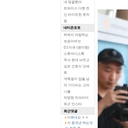
네 영끌했어
트와이스 다현 전
신 타이트한 옷차
림
네티즌포토
허벅지 자랑하는
보송이버섯
DJ 미유 (원미령)
스튜어디스룩
주사 한대 놔주고
싶은 간호사 갓세
희
개목걸이 잡을 남
자 기다리는 고라
니율
차영현 치어리더
최근 인스타
최근댓글
이쁘네요 ㅎㅎ
이 중국년 하는짓