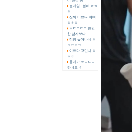
이 완전 중
볼매임...볼매 ㅎㅎ
ㅎ
진짜 이쁘다 이뻐
ㅎㅎㅎ
ㅎㄷㄷㄷㄷ 웬만
한 남자보다
점점 늘어나네 ㅎ
ㅎㅎㅎㅎ
이쁘다 고민시 ㅎ
ㅎㅎ
몸매가 ㅎㄷㄷㄷ
하네요 ㅎ