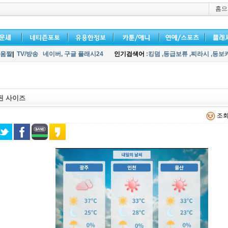
홈으
움짤
|
TV/방송
네이버,
구글 플래시24
인기검색어
:킹덤
,등급보류
,찌라시
,등보
된 사이즈
조회 