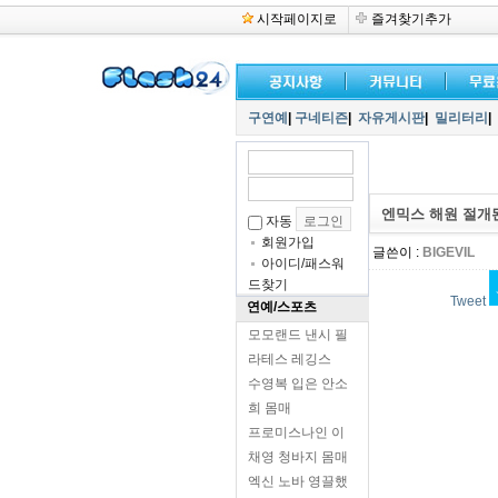
시작페이지로
즐겨찾기추가
구연예
|
구네티즌
|
자유게시판
|
밀리터리
|
엔믹스 해원 절개
자동
회원가입
글쓴이 :
BIGEVIL
아이디/패스워
드찾기
Tweet
연예/스포츠
모모랜드 낸시 필
라테스 레깅스
수영복 입은 안소
희 몸매
프로미스나인 이
채영 청바지 몸매
엑신 노바 영끌했