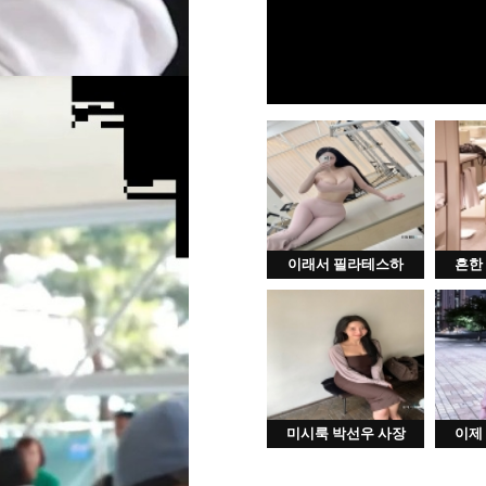
이래서 필라테스하
흔한
미시룩 박선우 사장
이제