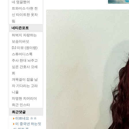
네 영끌했어
트와이스 다현 전
신 타이트한 옷차
림
네티즌포토
허벅지 자랑하는
보송이버섯
DJ 미유 (원미령)
스튜어디스룩
주사 한대 놔주고
싶은 간호사 갓세
희
개목걸이 잡을 남
자 기다리는 고라
니율
차영현 치어리더
최근 인스타
최근댓글
이쁘네요 ㅎㅎ
이 중국년 하는짓