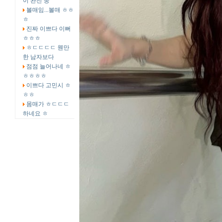
이 완전 중
볼매임...볼매 ㅎㅎ
ㅎ
진짜 이쁘다 이뻐
ㅎㅎㅎ
ㅎㄷㄷㄷㄷ 웬만
한 남자보다
점점 늘어나네 ㅎ
ㅎㅎㅎㅎ
이쁘다 고민시 ㅎ
ㅎㅎ
몸매가 ㅎㄷㄷㄷ
하네요 ㅎ