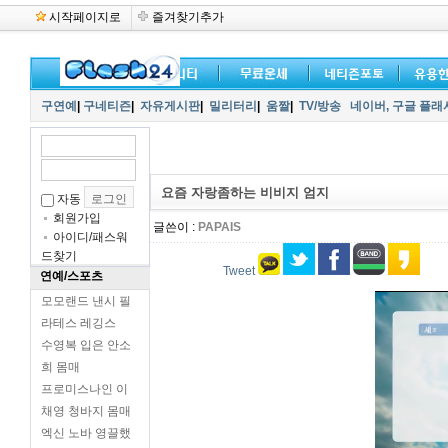
시작페이지로
즐겨찾기추가
구연예
|
구네티즌
|
자유게시판
|
밀리터리
|
움짤
|
TV/방송
네이버,
구글 플래
요즘 자랑좀하는 비비지 엄지
자동
회원가입
글쓴이 :
PAPAIS
아이디/패스워
드찾기
Tweet
연예/스포츠
모모랜드 낸시 필
라테스 레깅스
수영복 입은 안소
희 몸매
프로미스나인 이
채영 청바지 몸매
엑신 노바 영끌했