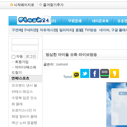
시작페이지로
즐겨찾기추가
구연예
|
구네티즌
|
자유게시판
|
밀리터리
|
움짤
|
TV/방송
네이버,
구글 플래
방심한 아이들 슈화 라이브방송
자동
회원가입
글쓴이 :
zumuni
아이디/패스워
드찾기
Tweet
연예/스포츠
모모랜드 낸시 필
라테스 레깅스
수영복 입은 안소
희 몸매
프로미스나인 이
채영 청바지 몸매
엑신 노바 영끌했