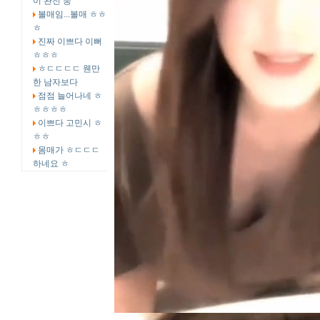
이 완전 중
볼매임...볼매 ㅎㅎ
ㅎ
진짜 이쁘다 이뻐
ㅎㅎㅎ
ㅎㄷㄷㄷㄷ 웬만
한 남자보다
점점 늘어나네 ㅎ
ㅎㅎㅎㅎ
이쁘다 고민시 ㅎ
ㅎㅎ
몸매가 ㅎㄷㄷㄷ
하네요 ㅎ