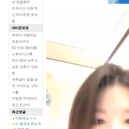
네 영끌했어
트와이스 다현 전
신 타이트한 옷차
림
네티즌포토
허벅지 자랑하는
보송이버섯
DJ 미유 (원미령)
스튜어디스룩
주사 한대 놔주고
싶은 간호사 갓세
희
개목걸이 잡을 남
자 기다리는 고라
니율
차영현 치어리더
최근 인스타
최근댓글
이쁘네요 ㅎㅎ
이 중국년 하는짓