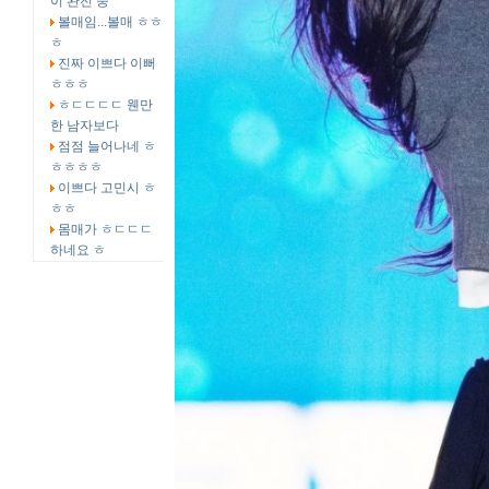
이 완전 중
볼매임...볼매 ㅎㅎ
ㅎ
진짜 이쁘다 이뻐
ㅎㅎㅎ
ㅎㄷㄷㄷㄷ 웬만
한 남자보다
점점 늘어나네 ㅎ
ㅎㅎㅎㅎ
이쁘다 고민시 ㅎ
ㅎㅎ
몸매가 ㅎㄷㄷㄷ
하네요 ㅎ