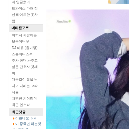
네 영끌했어
트와이스 다현 전
신 타이트한 옷차
림
네티즌포토
허벅지 자랑하는
보송이버섯
DJ 미유 (원미령)
스튜어디스룩
주사 한대 놔주고
싶은 간호사 갓세
희
개목걸이 잡을 남
자 기다리는 고라
니율
차영현 치어리더
최근 인스타
최근댓글
이쁘네요 ㅎㅎ
이 중국년 하는짓