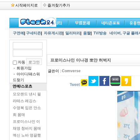
시작페이지로
즐겨찾기추가
구연예
|
구네티즌
|
자유게시판
|
밀리터리
|
움짤
|
TV/방송
네이버,
구글 플래
프로미스나인 이나경 뽀얀 허벅지
자동
회원가입
글쓴이 :
Comverse
아이디/패스워
드찾기
Tweet
연예/스포츠
모모랜드 낸시 필
라테스 레깅스
수영복 입은 안소
희 몸매
프로미스나인 이
채영 청바지 몸매
엑신 노바 영끌했