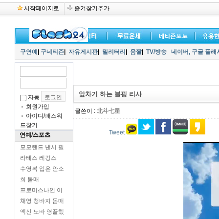
시작페이지로
즐겨찾기추가
구연예
|
구네티즌
|
자유게시판
|
밀리터리
|
움짤
|
TV/방송
네이버,
구글 플래
앞차기 하는 블핑 리사
자동
회원가입
글쓴이 :
北斗七星
아이디/패스워
드찾기
Tweet
연예/스포츠
모모랜드 낸시 필
라테스 레깅스
수영복 입은 안소
희 몸매
프로미스나인 이
채영 청바지 몸매
엑신 노바 영끌했