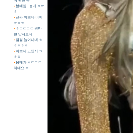
이 완전 중
볼매임...볼매 ㅎㅎ
ㅎ
진짜 이쁘다 이뻐
ㅎㅎㅎ
ㅎㄷㄷㄷㄷ 웬만
한 남자보다
점점 늘어나네 ㅎ
ㅎㅎㅎㅎ
이쁘다 고민시 ㅎ
ㅎㅎ
몸매가 ㅎㄷㄷㄷ
하네요 ㅎ