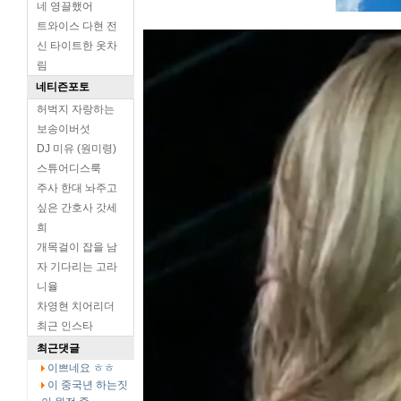
네 영끌했어
트와이스 다현 전
신 타이트한 옷차
림
네티즌포토
허벅지 자랑하는
보송이버섯
DJ 미유 (원미령)
스튜어디스룩
주사 한대 놔주고
싶은 간호사 갓세
희
개목걸이 잡을 남
자 기다리는 고라
니율
차영현 치어리더
최근 인스타
최근댓글
이쁘네요 ㅎㅎ
이 중국년 하는짓