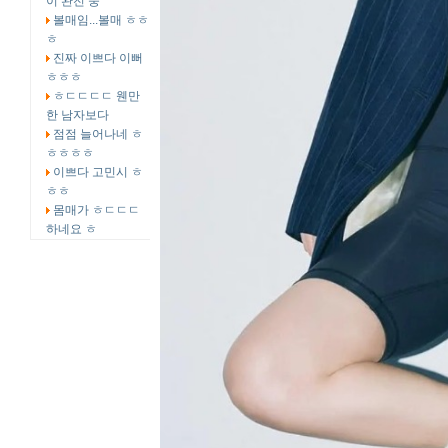
이 완전 중
볼매임...볼매 ㅎㅎ
ㅎ
진짜 이쁘다 이뻐
ㅎㅎㅎ
ㅎㄷㄷㄷㄷ 웬만
한 남자보다
점점 늘어나네 ㅎ
ㅎㅎㅎㅎ
이쁘다 고민시 ㅎ
ㅎㅎ
몸매가 ㅎㄷㄷㄷ
하네요 ㅎ