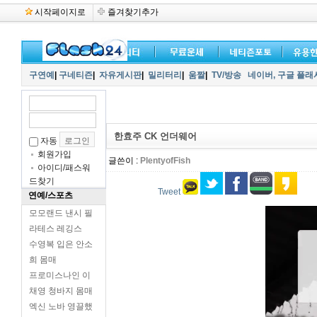
시작페이지로
즐겨찾기추가
구연예
|
구네티즌
|
자유게시판
|
밀리터리
|
움짤
|
TV/방송
네이버,
구글 플래
한효주 CK 언더웨어
자동
회원가입
글쓴이 :
PlentyofFish
아이디/패스워
드찾기
Tweet
연예/스포츠
모모랜드 낸시 필
라테스 레깅스
수영복 입은 안소
희 몸매
프로미스나인 이
채영 청바지 몸매
엑신 노바 영끌했