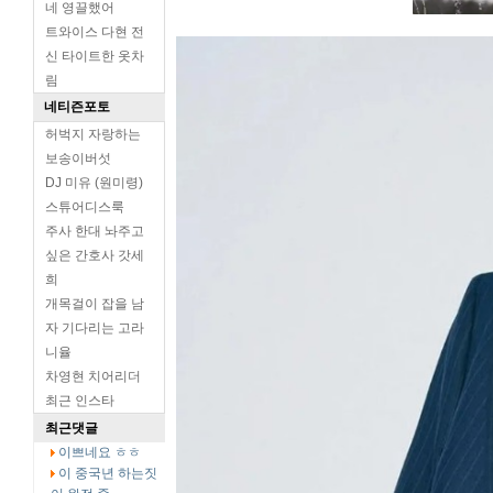
네 영끌했어
트와이스 다현 전
신 타이트한 옷차
림
네티즌포토
허벅지 자랑하는
보송이버섯
DJ 미유 (원미령)
스튜어디스룩
주사 한대 놔주고
싶은 간호사 갓세
희
개목걸이 잡을 남
자 기다리는 고라
니율
차영현 치어리더
최근 인스타
최근댓글
이쁘네요 ㅎㅎ
이 중국년 하는짓