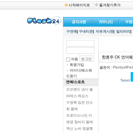
시작페이지로
즐겨찾기추가
구연예
|
구네티즌
|
자유게시판
|
밀리터리
|
한효주 CK 언더
자동
회원가입
글쓴이 :
PlentyofFis
아이디/패스워
드찾기
Tweet
연예/스포츠
모모랜드 낸시 필
라테스 레깅스
수영복 입은 안소
희 몸매
프로미스나인 이
채영 청바지 몸매
엑신 노바 영끌했