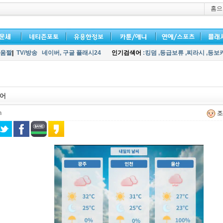
홈으
움짤
|
TV/방송
네이버,
구글 플래시24
인기검색어
:킹덤
,등급보류
,찌라시
,등보
웨어
h
조