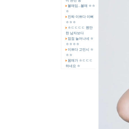
이 완전 중
볼매임...볼매 ㅎㅎ
ㅎ
진짜 이쁘다 이뻐
ㅎㅎㅎ
ㅎㄷㄷㄷㄷ 웬만
한 남자보다
점점 늘어나네 ㅎ
ㅎㅎㅎㅎ
이쁘다 고민시 ㅎ
ㅎㅎ
몸매가 ㅎㄷㄷㄷ
하네요 ㅎ