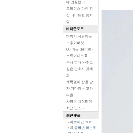
네 영끌했어
트와이스 다현 전
신 타이트한 옷차
림
네티즌포토
허벅지 자랑하는
보송이버섯
DJ 미유 (원미령)
스튜어디스룩
주사 한대 놔주고
싶은 간호사 갓세
희
개목걸이 잡을 남
자 기다리는 고라
니율
차영현 치어리더
최근 인스타
최근댓글
이쁘네요 ㅎㅎ
이 중국년 하는짓