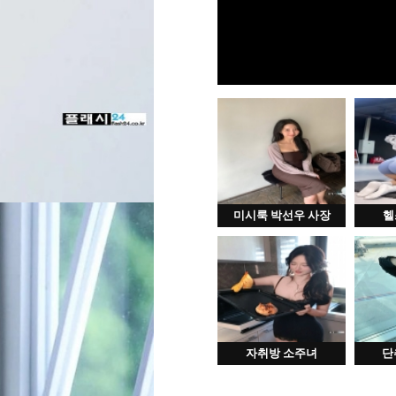
미시룩 박선우 사장
헬
자취방 소주녀
단