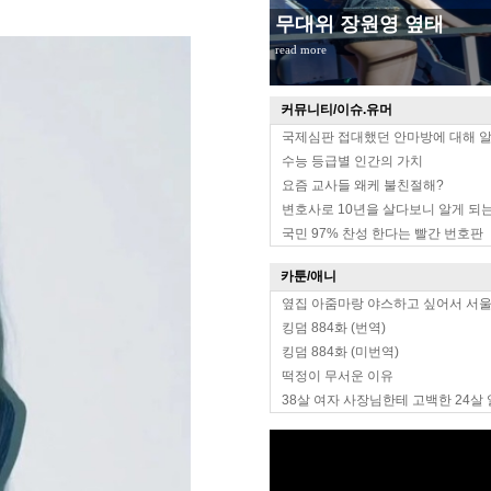
무대위 장원영 옆태
read more
커뮤니티/이슈.유머
국제심판 접대했던 안마방에 대해 
수능 등급별 인간의 가치
요즘 교사들 왜케 불친절해?
변호사로 10년을 살다보니 알게 되는
국민 97% 찬성 한다는 빨간 번호판
카툰/애니
옆집 아줌마랑 야스하고 싶어서 서
킹덤 884화 (번역)
킹덤 884화 (미번역)
떡정이 무서운 이유
38살 여자 사장님한테 고백한 24살