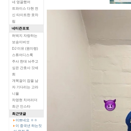
네 영끌했어
트와이스 다현 전
신 타이트한 옷차
림
네티즌포토
허벅지 자랑하는
보송이버섯
DJ 미유 (원미령)
스튜어디스룩
주사 한대 놔주고
싶은 간호사 갓세
희
개목걸이 잡을 남
자 기다리는 고라
니율
차영현 치어리더
최근 인스타
최근댓글
이쁘네요 ㅎㅎ
이 중국년 하는짓