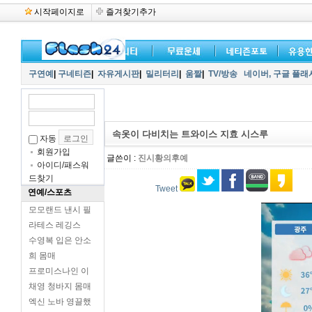
시작페이지로
즐겨찾기추가
구연예
|
구네티즌
|
자유게시판
|
밀리터리
|
움짤
|
TV/방송
네이버,
구글 플래
속옷이 다비치는 트와이스 지효 시스루
자동
회원가입
글쓴이 :
진시황의후예
아이디/패스워
드찾기
Tweet
연예/스포츠
모모랜드 낸시 필
라테스 레깅스
수영복 입은 안소
희 몸매
프로미스나인 이
채영 청바지 몸매
엑신 노바 영끌했