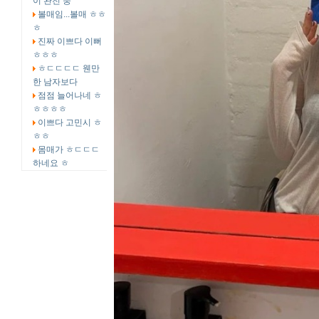
이 완전 중
볼매임...볼매 ㅎㅎ
ㅎ
진짜 이쁘다 이뻐
ㅎㅎㅎ
ㅎㄷㄷㄷㄷ 웬만
한 남자보다
점점 늘어나네 ㅎ
ㅎㅎㅎㅎ
이쁘다 고민시 ㅎ
ㅎㅎ
몸매가 ㅎㄷㄷㄷ
하네요 ㅎ