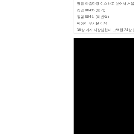
옆집 아줌마랑 야스하고 싶어서 서
킹덤 884화 (번역)
킹덤 884화 (미번역)
떡정이 무서운 이유
38살 여자 사장님한테 고백한 24살