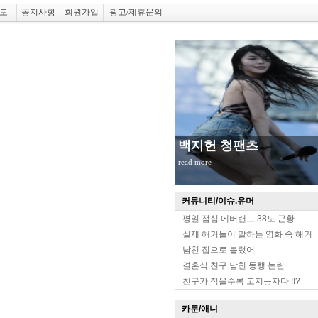
로
공지사항
회원가입
광고/제휴문의
백지헌 청팬츠
read more
커뮤니티/이슈.유머
평일 점심 에버랜드 38도 근황
실제 해커들이 말하는 영화 속 해커
남친 집으로 불렀어
결혼식 친구 남친 동행 논란
친구가 적을수록 고지능자다 !!?
카툰/애니