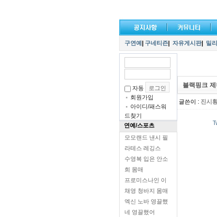
구연예
|
구네티즌
|
자유게시판
|
밀
블랙핑크 제
자동
회원가입
글쓴이 :
진시
아이디/패스워
드찾기
T
연예/스포츠
모모랜드 낸시 필
라테스 레깅스
수영복 입은 안소
희 몸매
프로미스나인 이
채영 청바지 몸매
엑신 노바 영끌했
네 영끌했어