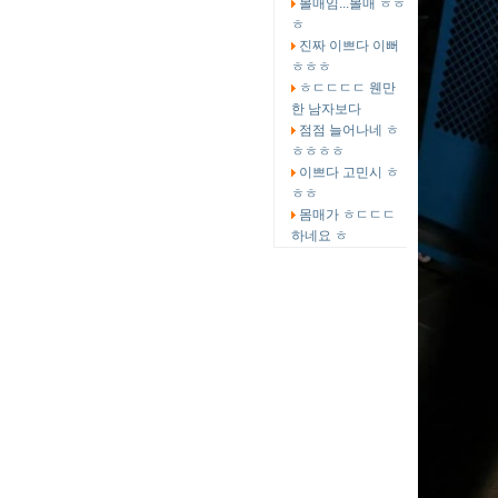
볼매임...볼매 ㅎㅎ
ㅎ
진짜 이쁘다 이뻐
ㅎㅎㅎ
ㅎㄷㄷㄷㄷ 웬만
한 남자보다
점점 늘어나네 ㅎ
ㅎㅎㅎㅎ
이쁘다 고민시 ㅎ
ㅎㅎ
몸매가 ㅎㄷㄷㄷ
하네요 ㅎ