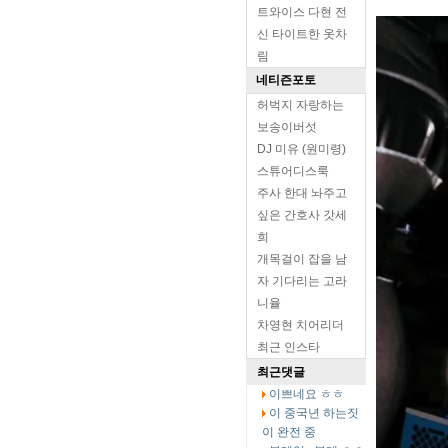
트와이스 다현 전
신 타이트한 옷차
림
네티즌포토
허벅지 자랑하는
보송이버섯
DJ 미유 (원미령)
스튜어디스룩
주사 한대 놔주고
싶은 간호사 갓세
희
개목걸이 잡을 남
자 기다리는 고라
니율
차영현 치어리더
최근 인스타
최근댓글
이쁘네요 ㅎㅎ
이 중국년 하는짓
이 완전 중