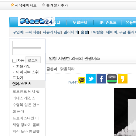
시작페이지로
즐겨찾기추가
구연예
|
구네티즌
|
자유게시판
|
밀리터리
|
움짤
|
TV/방송
네이버,
구글 플래
엄청 시원한 외국의 관광버스
자동
회원가입
글쓴이 :
닭을처라
아이디/패스워
드찾기
Tweet
연예/스포츠
모모랜드 낸시 필
라테스 레깅스
수영복 입은 안소
희 몸매
프로미스나인 이
채영 청바지 몸매
엑신 노바 영끌했