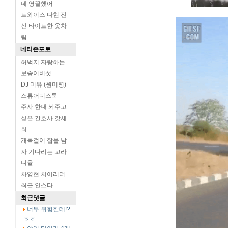
네 영끌했어
트와이스 다현 전
신 타이트한 옷차
림
네티즌포토
허벅지 자랑하는
보송이버섯
DJ 미유 (원미령)
스튜어디스룩
주사 한대 놔주고
싶은 간호사 갓세
희
개목걸이 잡을 남
자 기다리는 고라
니율
차영현 치어리더
최근 인스타
최근댓글
너무 위험한데!?
ㅎㅎ