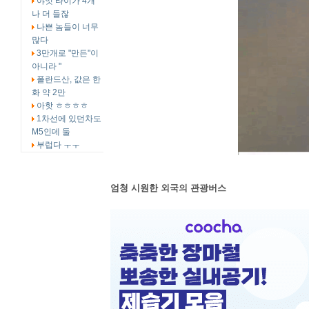
야잇 타이가 4개
나 더 들잖
나쁜 놈들이 너무
많다
3만개로 "만든"이
아니라 "
폴란드산, 값은 한
화 약 2만
아핫 ㅎㅎㅎㅎ
1차선에 있던차도
M5인데 둘
부럽다 ㅜㅜ
엄청 시원한 외국의 관광버스