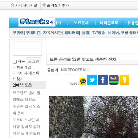
시작페이지로
즐겨찾기추가
구연예
|
구네티즌
|
자유게시판
|
밀리터리
|
움짤
|
TV/방송
네이버,
구글 플래
드론 공격을 52번 맞고도 생존한 전차
자동
회원가입
글쓴이 :
NIKEFOOTBALL
아이디/패스워
드찾기
Tweet
연예/스포츠
모모랜드 낸시 필
라테스 레깅스
수영복 입은 안소
희 몸매
프로미스나인 이
채영 청바지 몸매
엑신 노바 영끌했