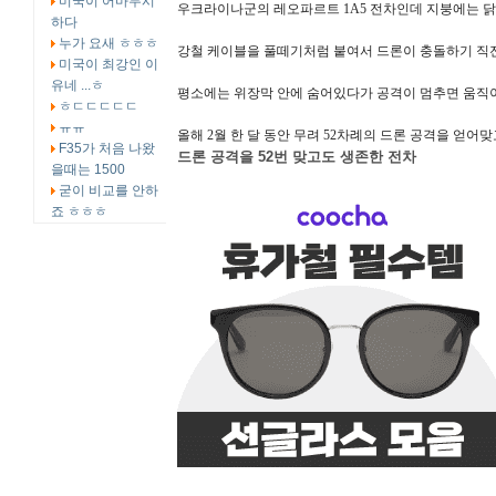
미국이 어마무시
우크라이나군의 레오파르트 1A5 전차인데 지붕에는 
하다
누가 요새 ㅎㅎㅎ
강철 케이블을 풀떼기처럼 붙여서 드론이 충돌하기 직
미국이 최강인 이
유네 ...ㅎ
평소에는 위장막 안에 숨어있다가 공격이 멈추면 움직
ㅎㄷㄷㄷㄷㄷ
ㅠㅠ
올해 2월 한 달 동안 무려 52차례의 드론 공격을 얻어
F35가 처음 나왔
드론 공격을 52번 맞고도 생존한 전차
을때는 1500
굳이 비교를 안하
죠 ㅎㅎㅎ