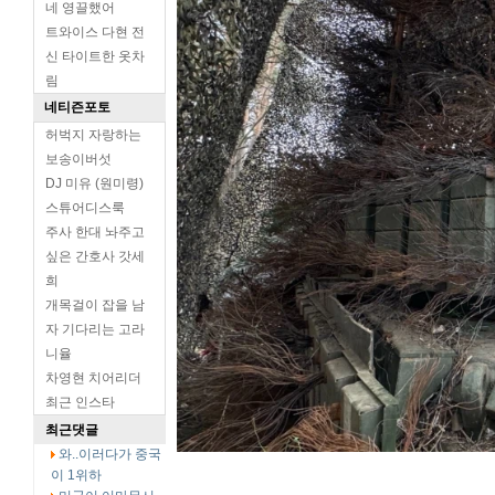
네 영끌했어
트와이스 다현 전
신 타이트한 옷차
림
네티즌포토
허벅지 자랑하는
보송이버섯
DJ 미유 (원미령)
스튜어디스룩
주사 한대 놔주고
싶은 간호사 갓세
희
개목걸이 잡을 남
자 기다리는 고라
니율
차영현 치어리더
최근 인스타
최근댓글
와..이러다가 중국
이 1위하