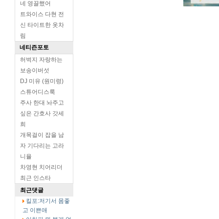
네 영끌했어
트와이스 다현 전
신 타이트한 옷차
림
네티즌포토
허벅지 자랑하는
보송이버섯
DJ 미유 (원미령)
스튜어디스룩
주사 한대 놔주고
싶은 간호사 갓세
희
개목걸이 잡을 남
자 기다리는 고라
니율
차영현 치어리더
최근 인스타
최근댓글
킬포:저기서 몸좋
고 이쁜애