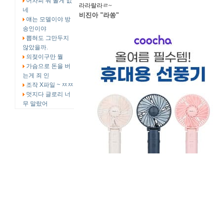
어차피 뭐 볼게 없
라라랄라ㄹ~
네
비진아 "라쏭"
얘는 모델이야 방
송인이야
뽑혀도 그만두지
않았을까.
의젖이구만 뭘
가슴으로 돈을 버
는게 죄 인
조작 X파일 ~ ㅉㅉ
멋지다 글로리 너
무 말랐어