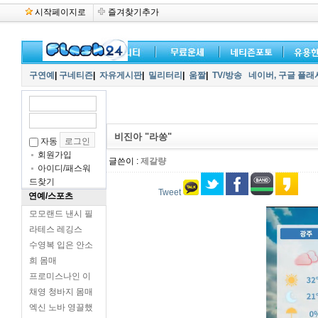
시작페이지로
즐겨찾기추가
구연예
|
구네티즌
|
자유게시판
|
밀리터리
|
움짤
|
TV/방송
네이버,
구글 플래
비진아 "라쏭"
자동
회원가입
글쓴이 :
제갈량
아이디/패스워
드찾기
Tweet
연예/스포츠
모모랜드 낸시 필
라테스 레깅스
수영복 입은 안소
희 몸매
프로미스나인 이
채영 청바지 몸매
엑신 노바 영끌했