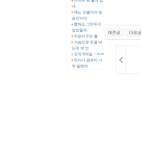
어차피 뭐 볼게 없
네
얘는 모델이야 방
송인이야
뽑혀도 그만두지
않았을까.
의젖이구만 뭘
가슴으로 돈을 버
는게 죄 인
조작 X파일 ~ ㅉㅉ
멋지다 글로리 너
무 말랐어