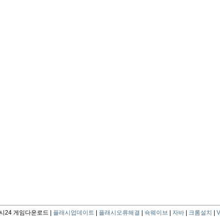
24 게임다운로드 |
플래시업데이트
|
플래시오류해결
|
쇽웨이브
|
자바
|
크롬설치
|
V