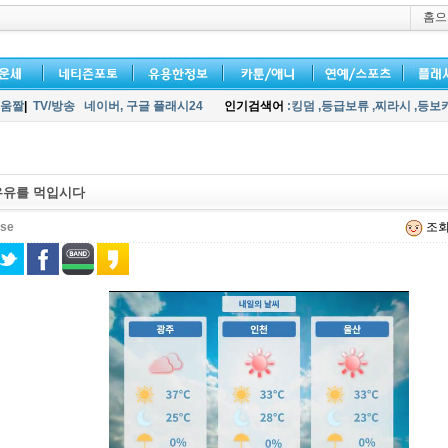
홈으
움짤
|
TV/방송
네이버,
구글 플래시24
인기검색어
:킹덤
,등급보류
,찌라시
,등보
우유를 먹입시다
nse
조회 