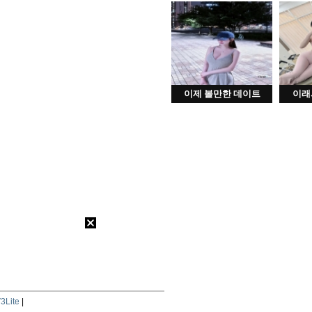
이제 볼만한 데이트
이래
3Lite
|