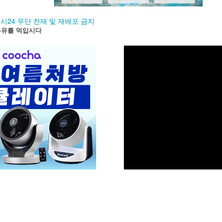
플래시24 무단 전재 및 재배포 금지
우유를 먹입시다
M
u
t
e