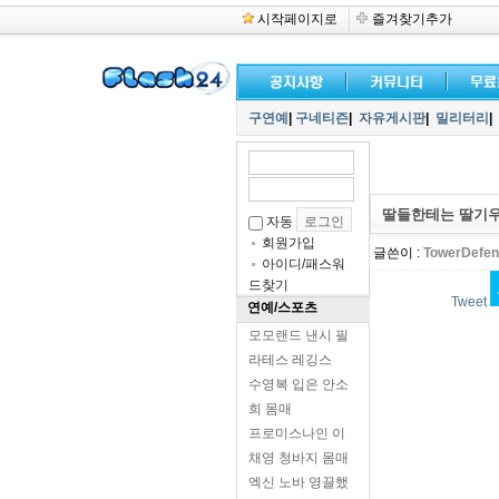
시작페이지로
즐겨찾기추가
구연예
|
구네티즌
|
자유게시판
|
밀리터리
|
딸들한테는 딸기
자동
회원가입
글쓴이 :
TowerDefe
아이디/패스워
드찾기
Tweet
연예/스포츠
모모랜드 낸시 필
라테스 레깅스
수영복 입은 안소
희 몸매
프로미스나인 이
채영 청바지 몸매
엑신 노바 영끌했