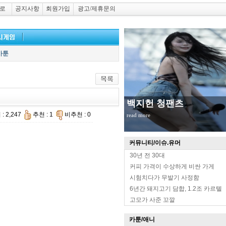
로
공지사항
회원가입
광고/제휴문의
카툰
백지헌 청팬츠
: 2,247
추천 : 1
비추천 : 0
read more
커뮤니티/이슈.유머
30년 전 30대
커피 가격이 수상하게 비싼 가게
시험치다가 무발기 사정함
6년간 돼지고기 담합, 1.2조 카르텔
고모가 사준 꼬깔
카툰/애니