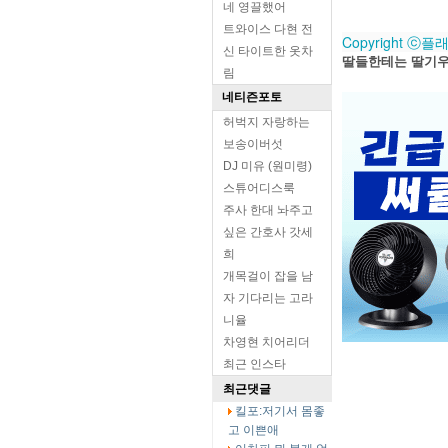
네 영끌했어
트와이스 다현 전
Copyright ⓒ
신 타이트한 옷차
딸들한테는 딸기
림
네티즌포토
허벅지 자랑하는
보송이버섯
DJ 미유 (원미령)
스튜어디스룩
주사 한대 놔주고
싶은 간호사 갓세
희
개목걸이 잡을 남
자 기다리는 고라
니율
차영현 치어리더
최근 인스타
최근댓글
킬포:저기서 몸좋
고 이쁜애