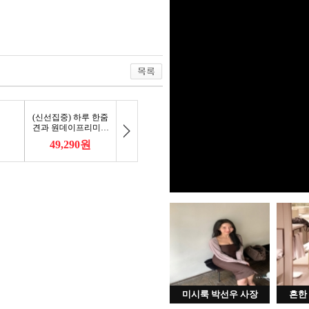
미시룩 박선우 사장
흔한