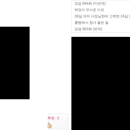
킹덤 884화 (미번역)
떡정이 무서운 이유
38살 여자 사장님한테 고백한 24살
룸빵에서 창녀 울린 썰
킹덤 883화 (번역)
추천 : 1