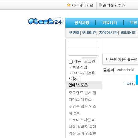
시작페이지로
즐겨찾기추가
구연예
|
구네티즌
|
자유게시판
|
밀리터리
|
너무반가운 좋은아
자동
회원가입
글쓴이 :
zahndroid
아이디/패스워
드찾기
Tweet
연예/스포츠
모모랜드 낸시 필
라테스 레깅스
수영복 입은 안소
희 몸매
프로미스나인 이
채영 청바지 몸매
엑신 노바 영끌했