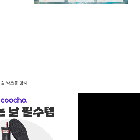
M
u
t
e
침 박초롱 강사