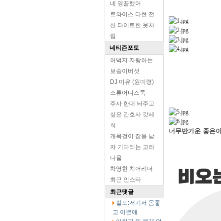
네 영끌했어
트와이스 다현 전
신 타이트한 옷차
림
네티즌포토
허벅지 자랑하는
보송이버섯
DJ 미유 (원미령)
스튜어디스룩
주사 한대 놔주고
싶은 간호사 갓세
희
너무반가운 좋은아
개목걸이 잡을 남
자 기다리는 고라
니율
차영현 치어리더
최근 인스타
최근댓글
킬포:저기서 몸좋
고 이쁜애