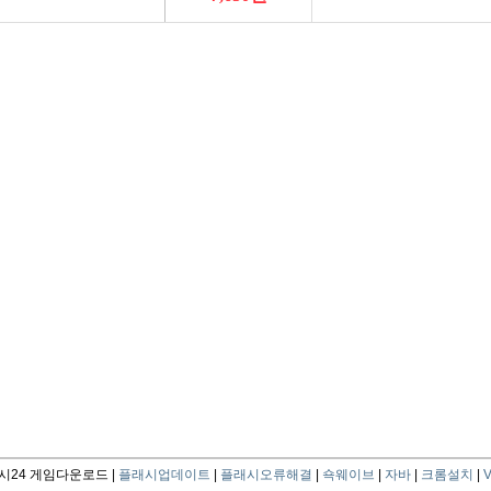
24 게임다운로드 |
플래시업데이트
|
플래시오류해결
|
쇽웨이브
|
자바
|
크롬설치
|
V