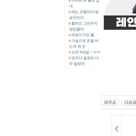
어차피 뭐 볼게 없
네
얘는 모델이야 방
송인이야
뽑혀도 그만두지
않았을까.
의젖이구만 뭘
가슴으로 돈을 버
는게 죄 인
조작 X파일 ~ ㅉㅉ
멋지다 글로리 너
무 말랐어