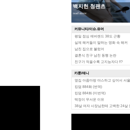
백지헌 청팬츠
read more
커뮤니티/이슈.유머
평일 점심 에버랜드 38도 근황
실제 해커들이 말하는 영화 속 해커
남친 집으로 불렀어
결혼식 친구 남친 동행 논란
친구가 적을수록 고지능자다 !!?
카툰/애니
옆집 아줌마랑 야스하고 싶어서 서
킹덤 884화 (번역)
킹덤 884화 (미번역)
떡정이 무서운 이유
38살 여자 사장님한테 고백한 24살