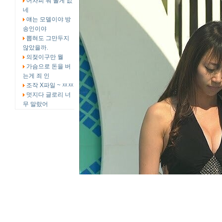
어차피 뭐 볼게 없
네
얘는 모델이야 방
송인이야
뽑혀도 그만두지
않았을까.
의젖이구만 뭘
가슴으로 돈을 버
는게 죄 인
조작 X파일 ~ ㅉㅉ
멋지다 글로리 너
무 말랐어