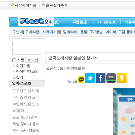
시작페이지로
즐겨찾기추가
구연예
|
구네티즌
|
자유게시판
|
밀리터리
|
움짤
|
TV/방송
네이버,
구글 플래
전국노래자랑 일본인 참가자
자동
회원가입
글쓴이 :
프라하와베를린
아이디/패스워
드찾기
Tweet
연예/스포츠
모모랜드 낸시 필
라테스 레깅스
수영복 입은 안소
희 몸매
프로미스나인 이
채영 청바지 몸매
엑신 노바 영끌했