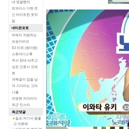
네 영끌했어
트와이스 다현 전
신 타이트한 옷차
림
네티즌포토
허벅지 자랑하는
보송이버섯
DJ 미유 (원미령)
스튜어디스룩
주사 한대 놔주고
싶은 간호사 갓세
희
개목걸이 잡을 남
자 기다리는 고라
니율
차영현 치어리더
최근 인스타
최근댓글
킬포:저기서 몸좋
고 이쁜애