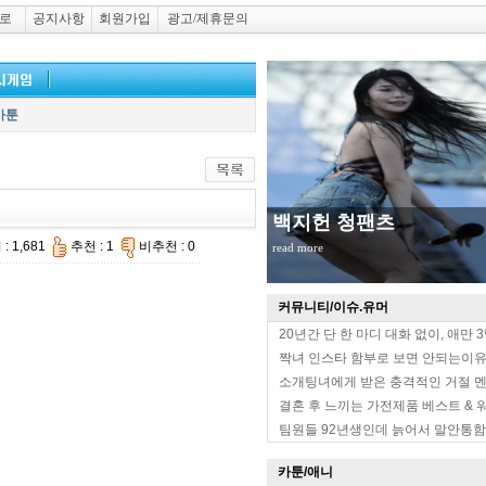
로
공지사항
회원가입
광고/제휴문의
카툰
무대위 장원영 옆태
: 1,681
추천 : 1
비추천 : 0
read more
커뮤니티/이슈.유머
20년간 단 한 마디 대화 없이, 애만 
짝녀 인스타 함부로 보면 안되는이
소개팅녀에게 받은 충격적인 거절 
결혼 후 느끼는 가전제품 베스트 & 
팀원들 92년생인데 늙어서 말안통함
카툰/애니