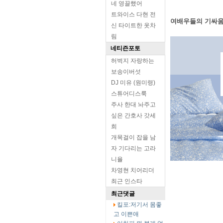
네 영끌했어
트와이스 다현 전
여배우들의 기싸
신 타이트한 옷차
림
네티즌포토
허벅지 자랑하는
보송이버섯
DJ 미유 (원미령)
스튜어디스룩
주사 한대 놔주고
싶은 간호사 갓세
희
개목걸이 잡을 남
자 기다리는 고라
니율
차영현 치어리더
최근 인스타
최근댓글
킬포:저기서 몸좋
고 이쁜애