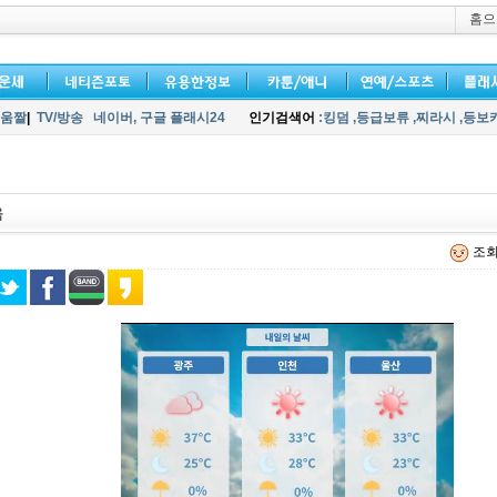
홈으
움짤
|
TV/방송
네이버,
구글 플래시24
인기검색어
:킹덤
,등급보류
,찌라시
,등보
움
조회 