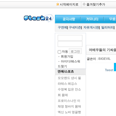
시작페이지로
즐겨찾기추가
구연예
|
구네티즌
|
자유게시판
|
밀리터리
|
여배우들의 기싸
자동
회원가입
글쓴이 :
BIGEVIL
아이디/패스워
드찾기
Tweet
연예/스포츠
모모랜드 낸시 필
라테스 레깅스
수영복 입은 안소
희 몸매
프로미스나인 이
채영 청바지 몸매
엑신 노바 영끌했