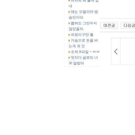
어차피 뭐 볼게 없
네
얘는 모델이야 방
송인이야
뽑혀도 그만두지
않았을까.
의젖이구만 뭘
가슴으로 돈을 버
는게 죄 인
조작 X파일 ~ ㅉㅉ
멋지다 글로리 너
무 말랐어