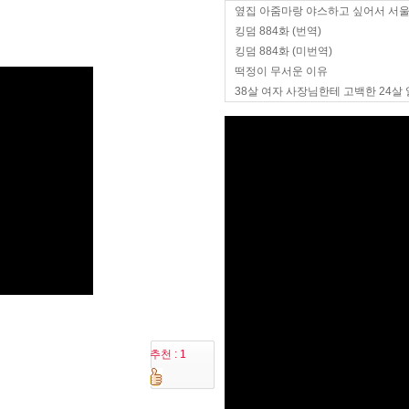
옆집 아줌마랑 야스하고 싶어서 서
킹덤 884화 (번역)
킹덤 884화 (미번역)
떡정이 무서운 이유
38살 여자 사장님한테 고백한 24살
추천 : 1