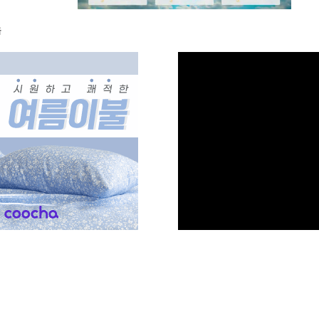
움
M
u
t
e