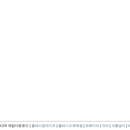
24 게임다운로드 |
플래시업데이트
|
플래시오류해결
|
쇽웨이브
|
자바
|
크롬설치
|
V