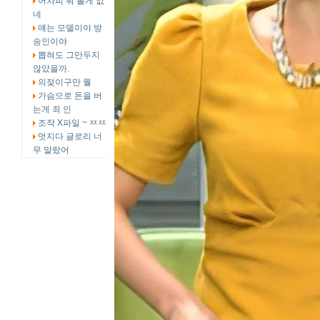
어차피 뭐 볼게 없
네
얘는 모델이야 방
송인이야
뽑혀도 그만두지
않았을까.
의젖이구만 뭘
가슴으로 돈을 버
는게 죄 인
조작 X파일 ~ ㅉㅉ
멋지다 글로리 너
무 말랐어