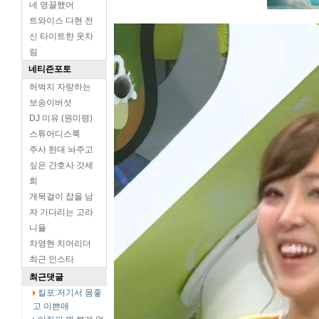
네 영끌했어
트와이스 다현 전
신 타이트한 옷차
림
네티즌포토
허벅지 자랑하는
보송이버섯
DJ 미유 (원미령)
스튜어디스룩
주사 한대 놔주고
싶은 간호사 갓세
희
개목걸이 잡을 남
자 기다리는 고라
니율
차영현 치어리더
최근 인스타
최근댓글
킬포:저기서 몸좋
고 이쁜애