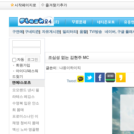
시작페이지로
즐겨찾기추가
구연예
|
구네티즌
|
자유게시판
|
밀리터리
|
움짤
|
TV/방송
네이버,
구글 플래
조심성 없는 김현주 MC
자동
회원가입
글쓴이 :
냐옹이하이킥
아이디/패스워
드찾기
Tweet
연예/스포츠
모모랜드 낸시 필
라테스 레깅스
수영복 입은 안소
희 몸매
프로미스나인 이
채영 청바지 몸매
엑신 노바 영끌했