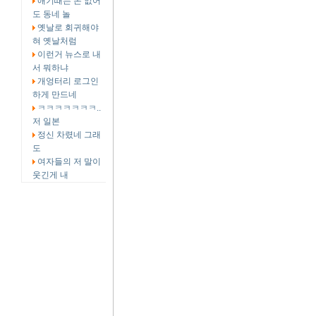
애기때는 돈 없어
도 동네 놀
옛날로 회귀해야
혀 옛날처럼
이런거 뉴스로 내
서 뭐하냐
개엉터리 로그인
하게 만드네
ㅋㅋㅋㅋㅋㅋㅋ..
저 일본
정신 차렸네 그래
도
여자들의 저 말이
웃긴게 내