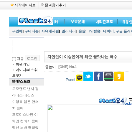
시작페이지로
즐겨찾기추가
구연예
|
구네티즌
|
자유게시판
|
밀리터리
|
움짤
|
TV/방송
네이버,
구글 플래
자연인이 이승윤에게 해준 꿀맛나는 국수
자동
회원가입
글쓴이 :
[ONE] No.1
아이디/패스워
드찾기
Tweet
연예/스포츠
모모랜드 낸시 필
라테스 레깅스
수영복 입은 안소
희 몸매
프로미스나인 이
채영 청바지 몸매
엑신 노바 영끌했