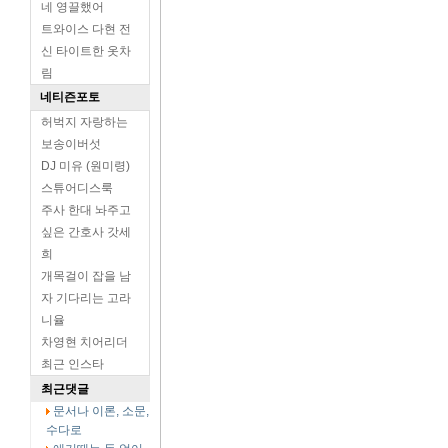
네 영끌했어
트와이스 다현 전
신 타이트한 옷차
림
네티즌포토
허벅지 자랑하는
보송이버섯
DJ 미유 (원미령)
스튜어디스룩
주사 한대 놔주고
싶은 간호사 갓세
희
개목걸이 잡을 남
자 기다리는 고라
니율
차영현 치어리더
최근 인스타
최근댓글
문서나 이론, 소문,
수다로